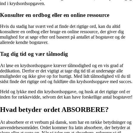
ind i krydsordsopgaven.
Konsulter en ordbog eller en online ressource
Hvis du stadig har svært ved at finde det rigtige ord, kan du altid
konsultere en ordbog eller bruge en online ressource, der giver dig
mulighed for at søge efter ord baseret på antallet af bogstaver og de
allerede kendte bogstaver.
Tag dig tid og vær tålmodig
At løse en krydsordsopgave kræver tålmodighed og en vis grad af
dedikation. Derfor er det vigtigt at tage dig tid til at undersøge alle
muligheder og ikke give op for hurtigt. Med lidt tålmodighed vil du til
sidst finde det rigtige ord og fuldføre din krydsordsopgave med succes.
Held og lykke med din krydsordsopgave, og husk at det rigtige ord er
inden for rækkevidde, selvom det kan have forskellige antal bogstaver!
Hvad betyder ordet ABSORBERE?
At absorbere er et verbum på dansk, som har en række betydninger og
anvendelsesområder. Ordet kommer fra latin absorbere, der betyder at
sluge eller at suge op. Når vi taler om at absorbere, refererer vi til