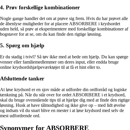
4. Prøv forskellige kombinationer
Nogle gange handler det om at prøve sig frem. Hvis du har prøvet alle
de åbenlyse muligheder for at placere ABSORBERE i krydsordet
uden held, så prøv at eksperimentere med forskellige kombinationer af
bogstaver for at se, om du kan finde den rigtige løsning.
5. Spørg om hjælp
Er du stadig i tvivl? Så tøv ikke med at bede om hjælp. Du kan spørge
venner eller familiemedlemmer om deres input, eller endda bruge
online krydsordshjælpeværktøjer til at få et hint eller to.
Afsluttende tanker
At løse krydsord er en sjov måde at udfordre din ordforråd og logiske
tænkning på. Når du står over for ordet ABSORBERE i et krydsord,
skal du bruge ovenstående tips til at hjælpe dig med at finde den rigtige
løsning. Husk at have tålmodighed og ikke give op – med lidt øvelse
og indsats vil du snart blive en mester i at løse krydsord med selv de
mest udfordrende ord.
Synonymer for ABSORBERE