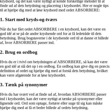
krydsord, og det kan være nyttigt at kende forskellige metoder til at
finde ud af dets betydning og placering i krydsordet. Her er nogle tips
til at hjælpe dig med at løse krydsord med ordet ABSORBERE:
1. Start med kryds-og-tværs
Når du har fået ordet ABSORBERE i en krydsord, kan det være en
god idé at se på de andre krydsende ord for at få ledetråde til dets
betydning. Brug bogstaverne i de krydsende ord til at danne et billede
af, hvor ABSORBERE passer ind.
2. Brug en ordbog
Hvis du er i tvivl om betydningen af ABSORBERE, så kan det være
en god idé at slå det op i en ordbog. En ordbog kan give dig en præcis
definition af ordet og hjælpe dig med at forstå dets betydning, hvilket
kan være afgørende for at løse krydsordet.
3. Tænk på synonymer
Hvis du har svært ved at finde ud af, hvordan ABSORBERE passer
ind i krydsordet, kan det være nyttigt at tænke på synonymer eller
lignende ord. Ord som optage, fortære eller suge til sig kan måske
hjælpe dig med at få et bedre billede af ordets betydning.