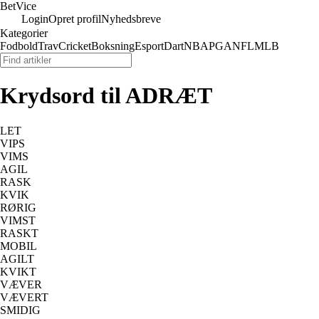
Bet
Vice
Login
Opret profil
Nyhedsbreve
Kategorier
Fodbold
Trav
Cricket
Boksning
Esport
Dart
NBA
PGA
NFL
MLB
Krydsord til ADRÆT
LET
VIPS
VIMS
AGIL
RASK
KVIK
RØRIG
VIMST
RASKT
MOBIL
AGILT
KVIKT
VÆVER
VÆVERT
SMIDIG