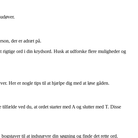
sudøver.
rson, der er adræt på.
 rigtige ord i din krydsord. Husk at udforske flere muligheder og
er. Her er nogle tips til at hjælpe dig med at løse gåden.
e tilfælde ved du, at ordet starter med A og slutter med T. Disse
staver til at indsnævre din søgning og finde det rette ord.