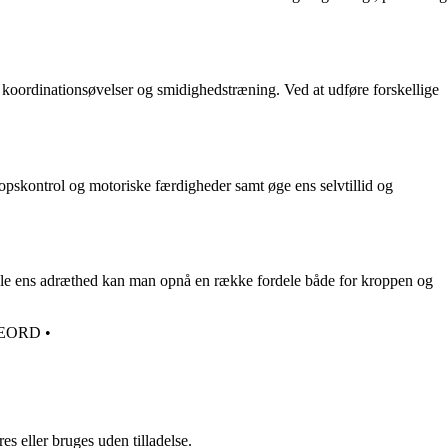
koordinationsøvelser og smidighedstræning. Ved at udføre forskellige
opskontrol og motoriske færdigheder samt øge ens selvtillid og
vikle ens adræthed kan man opnå en række fordele både for kroppen og
EORD
•
s eller bruges uden tilladelse.