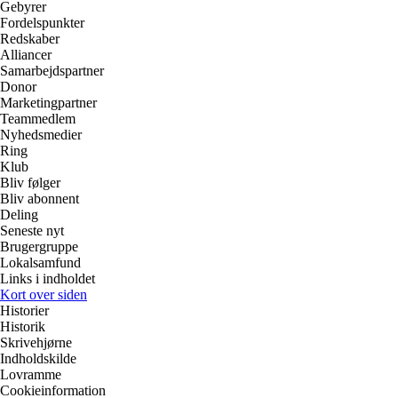
Gebyrer
Fordelspunkter
Redskaber
Alliancer
Samarbejdspartner
Donor
Marketingpartner
Teammedlem
Nyhedsmedier
Ring
Klub
Bliv følger
Bliv abonnent
Deling
Seneste nyt
Brugergruppe
Lokalsamfund
Links i indholdet
Kort over siden
Historier
Historik
Skrivehjørne
Indholdskilde
Lovramme
Cookieinformation