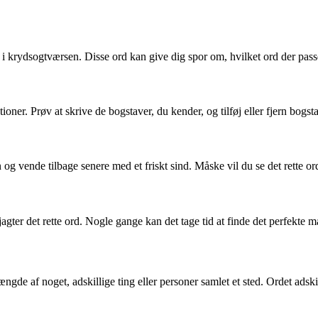
i krydsogtværsen. Disse ord kan give dig spor om, hvilket ord der passer
ner. Prøv at skrive de bogstaver, du kender, og tilføj eller fjern bogst
og vende tilbage senere med et friskt sind. Måske vil du se det rette o
jagter det rette ord. Nogle gange kan det tage tid at finde det perfekte m
de af noget, adskillige ting eller personer samlet et sted. Ordet adskill