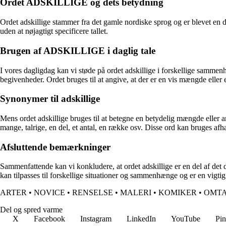
Ordet ADSKILLIGE og dets betydning
Ordet adskillige stammer fra det gamle nordiske sprog og er blevet en del
uden at nøjagtigt specificere tallet.
Brugen af ADSKILLIGE i daglig tale
I vores dagligdag kan vi støde på ordet adskillige i forskellige sammen
begivenheder. Ordet bruges til at angive, at der er en vis mængde eller e
Synonymer til adskillige
Mens ordet adskillige bruges til at betegne en betydelig mængde eller 
mange, talrige, en del, et antal, en række osv. Disse ord kan bruges af
Afsluttende bemærkninger
Sammenfattende kan vi konkludere, at ordet adskillige er en del af det da
kan tilpasses til forskellige situationer og sammenhænge og er en vigtig
ARTER
•
NOVICE
•
RENSELSE
•
MALERI
•
KOMIKER
•
OMT
Del og spred varme
X
Facebook
Instagram
LinkedIn
YouTube
Pin