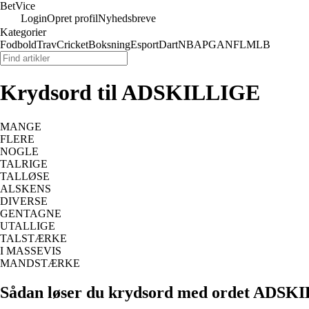
Bet
Vice
Login
Opret profil
Nyhedsbreve
Kategorier
Fodbold
Trav
Cricket
Boksning
Esport
Dart
NBA
PGA
NFL
MLB
Krydsord til ADSKILLIGE
MANGE
FLERE
NOGLE
TALRIGE
TALLØSE
ALSKENS
DIVERSE
GENTAGNE
UTALLIGE
TALSTÆRKE
I MASSEVIS
MANDSTÆRKE
Sådan løser du krydsord med ordet ADSK