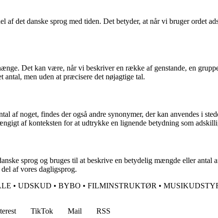
 af det danske sprog med tiden. Det betyder, at når vi bruger ordet adski
hænge. Det kan være, når vi beskriver en række af genstande, en gruppe 
t antal, men uden at præcisere det nøjagtige tal.
antal af noget, findes der også andre synonymer, der kan anvendes i ste
hængigt af konteksten for at udtrykke en lignende betydning som adskilli
nske sprog og bruges til at beskrive en betydelig mængde eller antal af n
 del af vores dagligsprog.
ALE
•
UDSKUD
•
BYBO
•
FILMINSTRUKTØR
•
MUSIKUDSTY
terest
TikTok
Mail
RSS