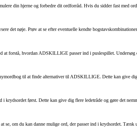
imulere din hjerne og forbedre dit ordforråd. Hvis du sidder fast med o
ere det nøje. Prøv at se efter eventuelle kendte bogstavskombinationer e
d at forstå, hvordan ADSKILLIGE passer ind i puslespillet. Undersøg de
ymordbog til at finde alternativer til ADSKILLIGE. Dette kan give dig i
ord i krydsordet først. Dette kan give dig flere ledetråde og gøre det 
 se, om du kan danne mulige ord, der passer ind i krydsordet. Tænk ud