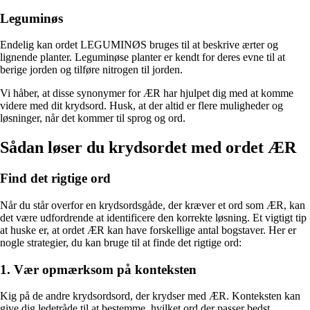
Leguminøs
Endelig kan ordet LEGUMINØS bruges til at beskrive ærter og
lignende planter. Leguminøse planter er kendt for deres evne til at
berige jorden og tilføre nitrogen til jorden.
Vi håber, at disse synonymer for ÆR har hjulpet dig med at komme
videre med dit krydsord. Husk, at der altid er flere muligheder og
løsninger, når det kommer til sprog og ord.
Sådan løser du krydsordet med ordet ÆR
Find det rigtige ord
Når du står overfor en krydsordsgåde, der kræver et ord som ÆR, kan
det være udfordrende at identificere den korrekte løsning. Et vigtigt tip
at huske er, at ordet ÆR kan have forskellige antal bogstaver. Her er
nogle strategier, du kan bruge til at finde det rigtige ord:
1. Vær opmærksom på konteksten
Kig på de andre krydsordsord, der krydser med ÆR. Konteksten kan
give dig ledetråde til at bestemme, hvilket ord der passer bedst.