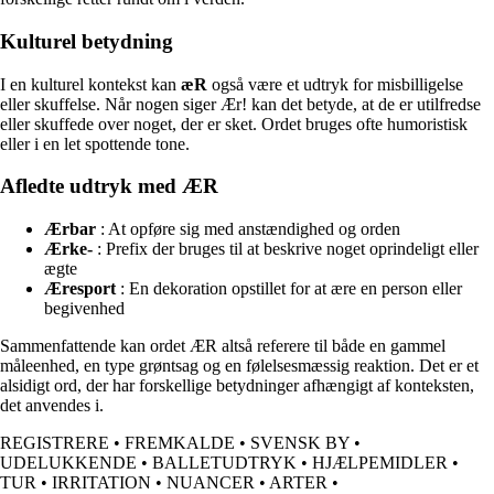
Kulturel betydning
I en kulturel kontekst kan
æR
også være et udtryk for misbilligelse
eller skuffelse. Når nogen siger Ær! kan det betyde, at de er utilfredse
eller skuffede over noget, der er sket. Ordet bruges ofte humoristisk
eller i en let spottende tone.
Afledte udtryk med ÆR
Ærbar
: At opføre sig med anstændighed og orden
Ærke-
: Prefix der bruges til at beskrive noget oprindeligt eller
ægte
Æresport
: En dekoration opstillet for at ære en person eller
begivenhed
Sammenfattende kan ordet ÆR altså referere til både en gammel
måleenhed, en type grøntsag og en følelsesmæssig reaktion. Det er et
alsidigt ord, der har forskellige betydninger afhængigt af konteksten,
det anvendes i.
REGISTRERE
•
FREMKALDE
•
SVENSK BY
•
UDELUKKENDE
•
BALLETUDTRYK
•
HJÆLPEMIDLER
•
TUR
•
IRRITATION
•
NUANCER
•
ARTER
•