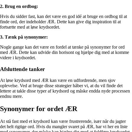
2. Brug en ordbog:
Hvis du sidder fast, kan det være en god idé at bruge en ordbog til at
finde ord, der indeholder ÆR. Dette kan give dig inspiration til at
fortsætte med at løse krydsordet.
3. Tænk på synonymer:
Nogle gange kan det være en fordel at tænke på synonymer for ord
med ÆR. Dette kan udvide din horisont og hjælpe dig med at komme
videre i krydsordet.
Afsluttende tanker
At løse krydsord med ÆR kan være en udfordrende, men sjov
oplevelse. Ved at bruge disse strategier håber vi, at du vil finde det
lettere at takle disse typer af krydsord og måske endda nyde processen
endnu mere.
Synonymer for ordet ÆR
At stå fast med et krydsord kan være frustrerende, især når du jagter
det helt rigtige ord. Hvis du mangler svaret på ÆR, har vi her en liste
med synonymer, der måske kan hjælpe dig med at fuldføre krydsordet.