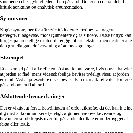
sandheden eller gyldigheden af en påstand. Det er en central del af
kritisk tænkning og analytisk argumentation.
Synonymer
Nogle synonymer for afkræfte inkluderer: modbevise, negere,
benægte, tilbagevise, modargumentere og falsificere. Disse udtryk kan
bruges på forskellige måder afhængigt af konteksten, men de deler alle
den grundlæggende betydning af at modsige noget.
Eksempel
Et eksempel på at afkræfte en påstand kunne være, hvis nogen hævder,
at jorden er flad, mens videnskabelige beviser tydeligt viser, at jorden
er rund. Ved at præsentere disse beviser kan man afkræfte den forkerte
påstand om en flad jord.
Afsluttende bemærkninger
Det er vigtigt at forstå betydningen af ordet afkræfte, da det kan hjælpe
dig med at kommunikere tydeligt, argumentere overbevisende og
bevare en sund skepsis over for påstande, der ikke er underbygget af
fakta eller logik.