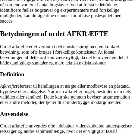
når ordene varierer i antal bogstaver. Ved at forstå ledetrådene,
identificere fælles bogstaver og eksperimentere med forskellige
muligheder, kan du øge dine chancer for at løse puslespillet med
succes.
Betydningen af ordet AFKRÆFTE
Ordet afkræfte er et verbum i det danske sprog med en konkret
betydning, som ofte bruges i forskellige kontekster. At forstå
betydningen af dette ord kan være nyttigt, da det kan være en del af
både dagligdags samtaler og mere tekniske diskussioner.
Definition
Afkræfte
refererer til handlingen at nægte eller modbevise en påstand,
hypotese eller antagelse. Når man afkræfter noget, bestrider man dets
validitet eller sandhed. Dette kan ske gennem beviser, argumentation
eller andre metoder, der tjener til at underbygge modargumenter.
Anvendelse
Ordet afkræfte anvendes ofte i debatter, videnskabelige undersøgelser,
retssager og andre sammenhænge, hvor det er vigtigt at fastslå