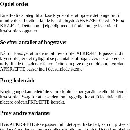
Opdel ordet
En effektiv strategi til at løse krydsord er at opdele det lange ord i
mindre dele. I dette tilfælde kan du bryde AFKRÆFTE ned i AF og
KRÆFTE. Dette kan hjælpe dig med at finde mulige ledetråde i
krydsordets opgaver.
Se efter antallet af bogstaver
Når du forsøger at finde ud af, hvor ordet AFKRÆFTE passer ind i
krydsordet, er det nyttigt at se på antallet af bogstaver, der allerede er
udfyldt i de tilstødende felter. Dette kan give dig en idé om, hvordan
AFKRÆFTE passer ind i det samlede skema.
Brug ledetråde
Nogle gange kan ledetråde være skjulte i spørgsmålene eller hintene i
krydsordet. Sørg for at læse dem omhyggeligt for at få ledetråde til at
placere ordet AFKRÆFTE korrekt.
Prøv andre varianter
Hvis AFKRÆFTE ikke passer ind i det specifikke felt, kan du prøve at
tænke på mulige synonymer eller variationer af ordet. Dette kan hjælpe