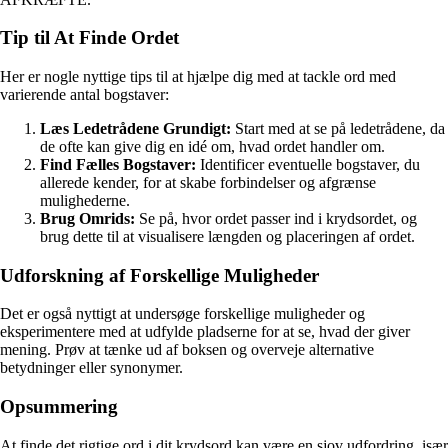
Tip til At Finde Ordet
Her er nogle nyttige tips til at hjælpe dig med at tackle ord med
varierende antal bogstaver:
Læs Ledetrådene Grundigt:
Start med at se på ledetrådene, da
de ofte kan give dig en idé om, hvad ordet handler om.
Find Fælles Bogstaver:
Identificer eventuelle bogstaver, du
allerede kender, for at skabe forbindelser og afgrænse
mulighederne.
Brug Omrids:
Se på, hvor ordet passer ind i krydsordet, og
brug dette til at visualisere længden og placeringen af ordet.
Udforskning af Forskellige Muligheder
Det er også nyttigt at undersøge forskellige muligheder og
eksperimentere med at udfylde pladserne for at se, hvad der giver
mening. Prøv at tænke ud af boksen og overveje alternative
betydninger eller synonymer.
Opsummering
At finde det rigtige ord i dit krydsord kan være en sjov udfordring, især