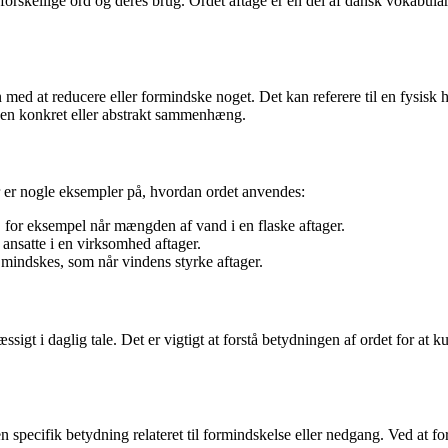
af forskellige ord og deres brug. Ordet aftage er en del af dansk vokabu
 med at reducere eller formindske noget. Det kan referere til en fysisk h
i en konkret eller abstrakt sammenhæng.
 er nogle eksempler på, hvordan ordet anvendes:
, for eksempel når mængden af vand i en flaske aftager.
f ansatte i en virksomhed aftager.
 mindskes, som når vindens styrke aftager.
ssigt i daglig tale. Det er vigtigt at forstå betydningen af ordet for a
n specifik betydning relateret til formindskelse eller nedgang. Ved at 