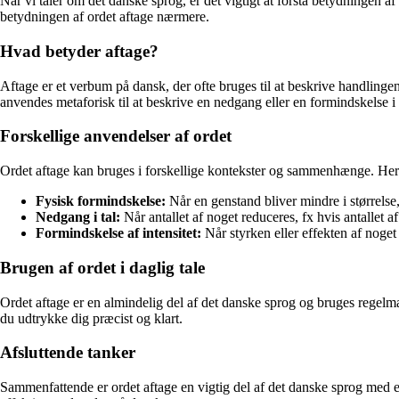
Når vi taler om det danske sprog, er det vigtigt at forstå betydningen 
betydningen af ordet aftage nærmere.
Hvad betyder aftage?
Aftage er et verbum på dansk, der ofte bruges til at beskrive handlingen
anvendes metaforisk til at beskrive en nedgang eller en formindskelse 
Forskellige anvendelser af ordet
Ordet aftage kan bruges i forskellige kontekster og sammenhænge. Her
Fysisk formindskelse:
Når en genstand bliver mindre i størrelse
Nedgang i tal:
Når antallet af noget reduceres, fx hvis antallet a
Formindskelse af intensitet:
Når styrken eller effekten af noget
Brugen af ordet i daglig tale
Ordet aftage er en almindelig del af det danske sprog og bruges regelmæ
du udtrykke dig præcist og klart.
Afsluttende tanker
Sammenfattende er ordet aftage en vigtig del af det danske sprog med e