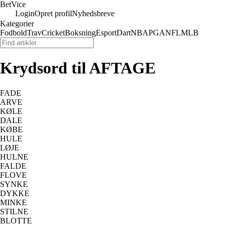
Bet
Vice
Login
Opret profil
Nyhedsbreve
Kategorier
Fodbold
Trav
Cricket
Boksning
Esport
Dart
NBA
PGA
NFL
MLB
Krydsord til AFTAGE
FADE
ARVE
KØLE
DALE
KØBE
HULE
LØJE
HULNE
FALDE
FLOVE
SYNKE
DYKKE
MINKE
STILNE
BLOTTE