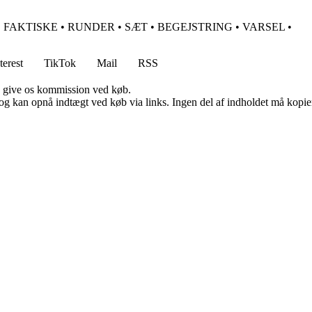
•
FAKTISKE
•
RUNDER
•
SÆT
•
BEGEJSTRING
•
VARSEL
•
terest
TikTok
Mail
RSS
n give os kommission ved køb.
og kan opnå indtægt ved køb via links. Ingen del af indholdet må kopiere