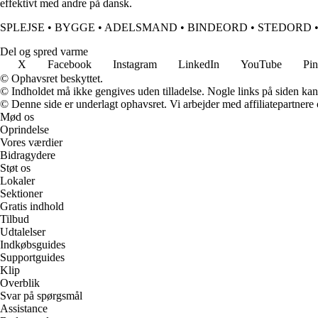
effektivt med andre på dansk.
SPLEJSE
•
BYGGE
•
ADELSMAND
•
BINDEORD
•
STEDORD
Del og spred varme
X
Facebook
Instagram
LinkedIn
YouTube
Pin
© Ophavsret beskyttet.
© Indholdet må ikke gengives uden tilladelse. Nogle links på siden ka
© Denne side er underlagt ophavsret. Vi arbejder med affiliatepartnere 
Mød os
Oprindelse
Vores værdier
Bidragydere
Støt os
Lokaler
Sektioner
Gratis indhold
Tilbud
Udtalelser
Indkøbsguides
Supportguides
Klip
Overblik
Svar på spørgsmål
Assistance