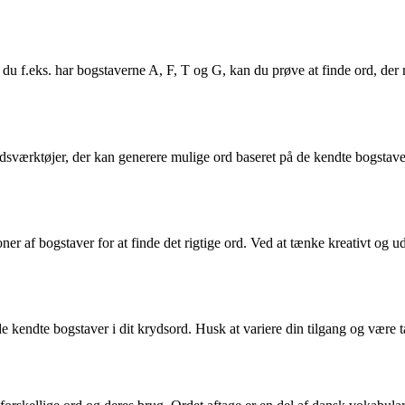
vis du f.eks. har bogstaverne A, F, T og G, kan du prøve at finde ord, d
rdsværktøjer, der kan generere mulige ord baseret på de kendte bogstav
ner af bogstaver for at finde det rigtige ord. Ved at tænke kreativt og 
de kendte bogstaver i dit krydsord. Husk at variere din tilgang og være 