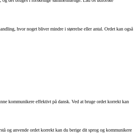
lar, og det bruges i forskellige sammenhænge. Lad os udforske
andling, hvor noget bliver mindre i størrelse eller antal. Ordet kan også
t kunne kommunikere effektivt på dansk. Ved at bruge ordet korrekt kan
forstå og anvende ordet korrekt kan du berige dit sprog og kommunikere