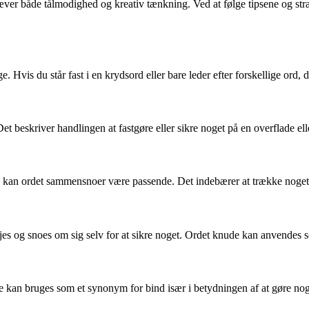
r både tålmodighed og kreativ tænkning. Ved at følge tipsene og strate
 Hvis du står fast i en krydsord eller bare leder efter forskellige ord,
beskriver handlingen at fastgøre eller sikre noget på en overflade eller
 kan ordet sammensnoer være passende. Det indebærer at trække noget s
drejes og snoes om sig selv for at sikre noget. Ordet knude kan anvend
e kan bruges som et synonym for bind især i betydningen af at gøre noge