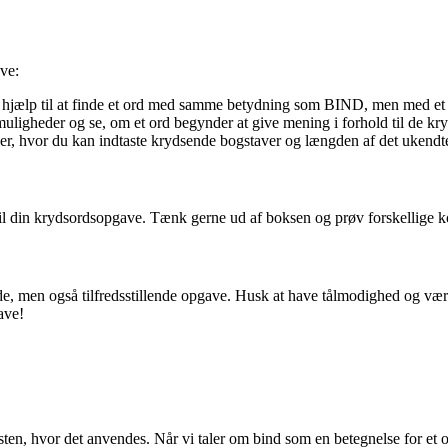
ave:
ælp til at finde et ord med samme betydning som BIND, men med et p
uligheder og se, om et ord begynder at give mening i forhold til de kr
, hvor du kan indtaste krydsende bogstaver og længden af det ukendte or
rd til din krydsordsopgave. Tænk gerne ud af boksen og prøv forskellige k
de, men også tilfredsstillende opgave. Husk at have tålmodighed og vær
ave!
, hvor det anvendes. Når vi taler om bind som en betegnelse for et objek