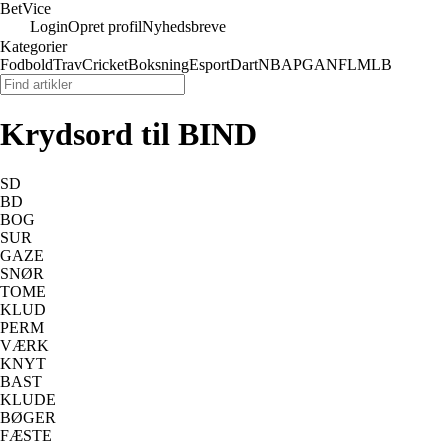
Bet
Vice
Login
Opret profil
Nyhedsbreve
Kategorier
Fodbold
Trav
Cricket
Boksning
Esport
Dart
NBA
PGA
NFL
MLB
Krydsord til BIND
SD
BD
BOG
SUR
GAZE
SNØR
TOME
KLUD
PERM
VÆRK
KNYT
BAST
KLUDE
BØGER
FÆSTE