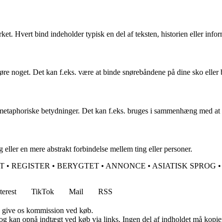
ket. Hvert bind indeholder typisk en del af teksten, historien eller inf
tgøre noget. Det kan f.eks. være at binde snørebåndene på dine sko ell
taphoriske betydninger. Det kan f.eks. bruges i sammenhæng med at bind
 eller en mere abstrakt forbindelse mellem ting eller personer.
ST
•
REGISTER
•
BERYGTET
•
ANNONCE
•
ASIATISK SPROG
•
terest
TikTok
Mail
RSS
n give os kommission ved køb.
og kan opnå indtægt ved køb via links. Ingen del af indholdet må kopiere