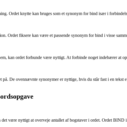
ng. Ordet knytte kan bruges som et synonym for bind især i forbindelse
osition. Ordet fiksere kan være et passende synonym for bind i visse sam
em, kan ordet forbunde være nyttigt. At forbinde noget indebærer at op
på. De ovennævnte synonymer er nyttige, hvis du står fast i en tekst ell
dsordsopgave
an det være nyttigt at overveje antallet af bogstaver i ordet. Ordet BIN