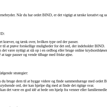
bryder. Når du har ordet BIND, er det vigtigt at tænke kreativt og udny
IND:
et kræver, og tænk over, hvilken type ord der passer.
r til at prøve forskellige muligheder for det ord, der indeholder BIND.
 det være nyttigt at slå op i en ordbog eller bruge online krydsordsløsere 
é at tage pauser og vende tilbage med friske øjne.
ølgende strategier:
 kan du bruge dem til at bygge videre og finde sammenhænge med ordet 
krydsende ord, der kan hjælpe dig med at finde det rigtige svar.
, kan det være en god idé at bede om hjælp fra venner eller familiemed