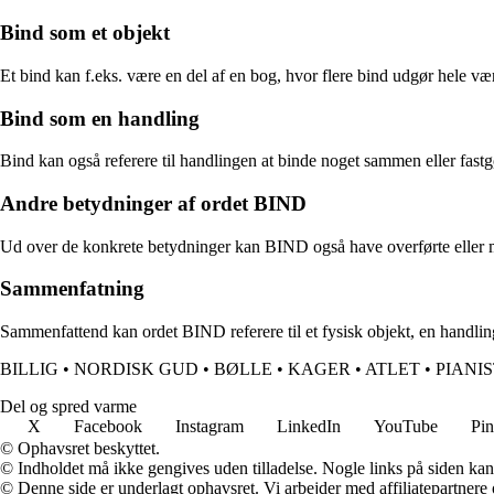
Bind som et objekt
Et bind kan f.eks. være en del af en bog, hvor flere bind udgør hele vær
Bind som en handling
Bind kan også referere til handlingen at binde noget sammen eller fas
Andre betydninger af ordet BIND
Ud over de konkrete betydninger kan BIND også have overførte eller me
Sammenfatning
Sammenfattend kan ordet BIND referere til et fysisk objekt, en handling
BILLIG
•
NORDISK GUD
•
BØLLE
•
KAGER
•
ATLET
•
PIANI
Del og spred varme
X
Facebook
Instagram
LinkedIn
YouTube
Pin
© Ophavsret beskyttet.
© Indholdet må ikke gengives uden tilladelse. Nogle links på siden ka
© Denne side er underlagt ophavsret. Vi arbejder med affiliatepartnere 