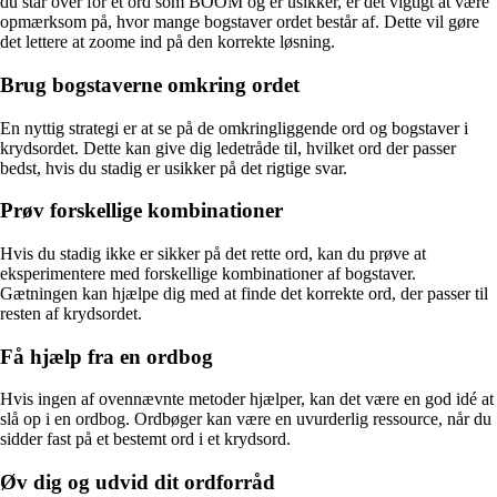
du står over for et ord som BOOM og er usikker, er det vigtigt at være
opmærksom på, hvor mange bogstaver ordet består af. Dette vil gøre
det lettere at zoome ind på den korrekte løsning.
Brug bogstaverne omkring ordet
En nyttig strategi er at se på de omkringliggende ord og bogstaver i
krydsordet. Dette kan give dig ledetråde til, hvilket ord der passer
bedst, hvis du stadig er usikker på det rigtige svar.
Prøv forskellige kombinationer
Hvis du stadig ikke er sikker på det rette ord, kan du prøve at
eksperimentere med forskellige kombinationer af bogstaver.
Gætningen kan hjælpe dig med at finde det korrekte ord, der passer til
resten af krydsordet.
Få hjælp fra en ordbog
Hvis ingen af ovennævnte metoder hjælper, kan det være en god idé at
slå op i en ordbog. Ordbøger kan være en uvurderlig ressource, når du
sidder fast på et bestemt ord i et krydsord.
Øv dig og udvid dit ordforråd