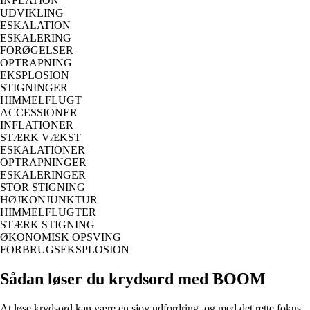
INFLATION
UDVIKLING
ESKALATION
ESKALERING
FORØGELSER
OPTRAPNING
EKSPLOSION
STIGNINGER
HIMMELFLUGT
ACCESSIONER
INFLATIONER
STÆRK VÆKST
ESKALATIONER
OPTRAPNINGER
ESKALERINGER
STOR STIGNING
HØJKONJUNKTUR
HIMMELFLUGTER
STÆRK STIGNING
ØKONOMISK OPSVING
FORBRUGSEKSPLOSION
Sådan løser du krydsord med BOOM
At løse krydsord kan være en sjov udfordring, og med det rette fokus