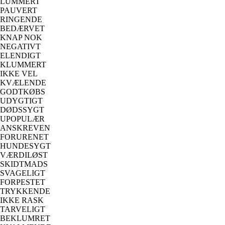
LUMMERT
PAUVERT
RINGENDE
BEDÆRVET
KNAP NOK
NEGATIVT
ELENDIGT
KLUMMERT
IKKE VEL
KVÆLENDE
GODTKØBS
UDYGTIGT
DØDSSYGT
UPOPULÆR
ANSKREVEN
FORURENET
HUNDESYGT
VÆRDILØST
SKIDTMADS
SVAGELIGT
FORPESTET
TRYKKENDE
IKKE RASK
TARVELIGT
BEKLUMRET