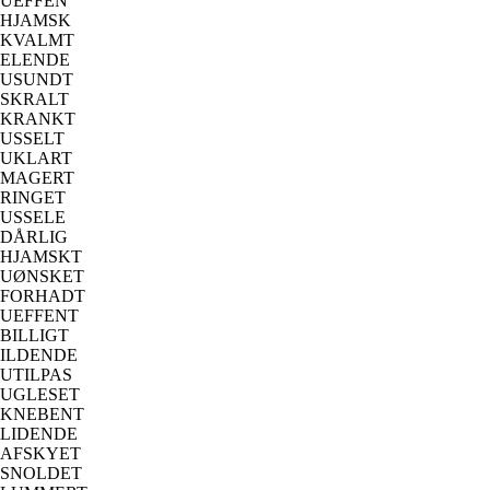
UEFFEN
HJAMSK
KVALMT
ELENDE
USUNDT
SKRALT
KRANKT
USSELT
UKLART
MAGERT
RINGET
USSELE
DÅRLIG
HJAMSKT
UØNSKET
FORHADT
UEFFENT
BILLIGT
ILDENDE
UTILPAS
UGLESET
KNEBENT
LIDENDE
AFSKYET
SNOLDET