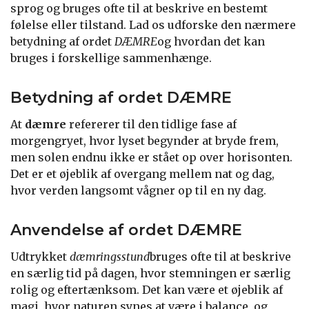
sprog og bruges ofte til at beskrive en bestemt
følelse eller tilstand. Lad os udforske den nærmere
betydning af ordet
DÆMRE
og hvordan det kan
bruges i forskellige sammenhænge.
Betydning af ordet DÆMRE
At
dæmre
refererer til den tidlige fase af
morgengryet, hvor lyset begynder at bryde frem,
men solen endnu ikke er stået op over horisonten.
Det er et øjeblik af overgang mellem nat og dag,
hvor verden langsomt vågner op til en ny dag.
Anvendelse af ordet DÆMRE
Udtrykket
dæmringsstund
bruges ofte til at beskrive
en særlig tid på dagen, hvor stemningen er særlig
rolig og eftertænksom. Det kan være et øjeblik af
magi, hvor naturen synes at være i balance, og