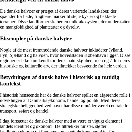
De danske halvøer er præget af deres varierede landskaber, der
spænder fra flade, frugtbare marker til stejle kyster og bakkede
terræner. Disse landformer skaber en unik økosystem, der understøtter
en mangfoldighed af plantearter og dyreliv.
Eksempler på danske halvøer
Nogle af de mest fremtrædende danske halvøer inkluderer Jylland,
Fyn, Sjælland og halvøen, hvor hovedstaden København ligger. Disse
regioner er ikke kun kendt for deres naturskønhed, men også for deres
historiske og kulturelle arv, der tiltrækker besøgende fra hele verden.
Betydningen af dansk halvø i historisk og nutidig
kontekst
I historisk henseende har de danske halvøer spillet en afgørende rolle i
udviklingen af Danmarks økonomi, handel og politik. Med deres
strategiske beliggenhed ved havet har disse områder været centrale for
transport, søfart og handel.
I dag fortsætter de danske halvøer med at være et vigtigt element i
landets identitet og økonomi. De tiltrækker turister, støtter
landbrugssektoren og fungerer som centrale knudepunkter for