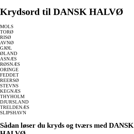
Krydsord til DANSK HALVØ
MOLS
TORØ
RISØ
AVNØ
GJØL
ØLAND
ASNÆS
RØSNÆS
ORINGE
FEDDET
REERSØ
STEVNS
KEGNÆS
THYHOLM
DJURSLAND
TRELDENÆS
SLIPSHAVN
Sådan løser du kryds og tværs med DANSK
HALVØ