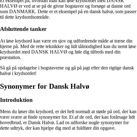
Et eksempel på, hvordan man kan løse krydsordet med DANSK
HALVØ er ved at se på de givne bogstaver og forsøge at danne ord
som DANMARK. Dette er et eksempel på en dansk halvø, som passer
til dette krydsordsområde.
Afsluttende tanker
At løse krydsord kan være en sjov og udfordrende måde at træne din
hjerne på. Med de rette teknikker og lidt tålmodighed kan du nemt løse
krydsordet med DANSK HALVØ og føle dig tilfreds med din
præstation.
Så gå på opdagelse i bogstaverne og gå på jagt efter den rigtige dansk
halvø i krydsordet!
Synonymer for Dansk Halvø
Introduktion
Mens du løser din krydsord, er det helt normalt at støde på ord, der kan
være svære at finde synonymer for. Et af de ord, der kan forårsage lidt
hovedbrud, er Dansk Halvø. Lad os udforske nogle synonymer for
dette udtryk, der kan hjælpe dig med at fuldføre din opgave.