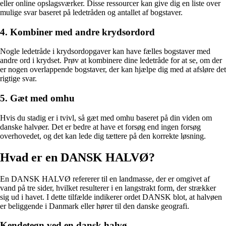
eller online opslagsværker. Disse ressourcer kan give dig en liste over
mulige svar baseret på ledetråden og antallet af bogstaver.
4. Kombiner med andre krydsordord
Nogle ledetråde i krydsordopgaver kan have fælles bogstaver med
andre ord i krydset. Prøv at kombinere dine ledetråde for at se, om der
er nogen overlappende bogstaver, der kan hjælpe dig med at afsløre det
rigtige svar.
5. Gæt med omhu
Hvis du stadig er i tvivl, så gæt med omhu baseret på din viden om
danske halvøer. Det er bedre at have et forsøg end ingen forsøg
overhovedet, og det kan lede dig tættere på den korrekte løsning.
Hvad er en DANSK HALVØ?
En DANSK HALVØ refererer til en landmasse, der er omgivet af
vand på tre sider, hvilket resulterer i en langstrakt form, der strækker
sig ud i havet. I dette tilfælde indikerer ordet DANSK blot, at halvøen
er beliggende i Danmark eller hører til den danske geografi.
Kendetegn ved en dansk halvø