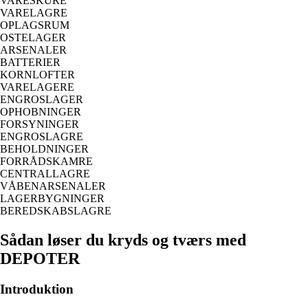
VARESKURE
VARELAGRE
OPLAGSRUM
OSTELAGER
ARSENALER
BATTERIER
KORNLOFTER
VARELAGERE
ENGROSLAGER
OPHOBNINGER
FORSYNINGER
ENGROSLAGRE
BEHOLDNINGER
FORRÅDSKAMRE
CENTRALLAGRE
VÅBENARSENALER
LAGERBYGNINGER
BEREDSKABSLAGRE
Sådan løser du kryds og tværs med
DEPOTER
Introduktion