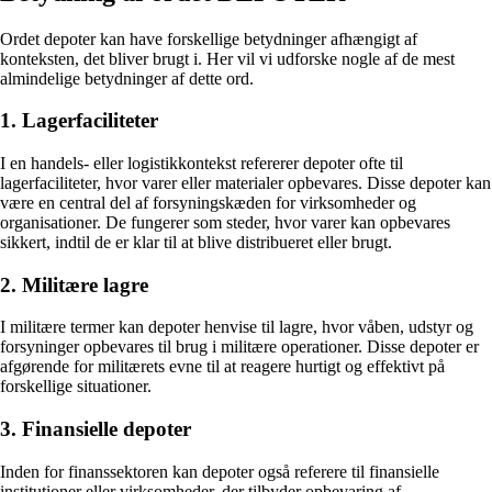
Ordet depoter kan have forskellige betydninger afhængigt af
konteksten, det bliver brugt i. Her vil vi udforske nogle af de mest
almindelige betydninger af dette ord.
1. Lagerfaciliteter
I en handels- eller logistikkontekst refererer depoter ofte til
lagerfaciliteter, hvor varer eller materialer opbevares. Disse depoter kan
være en central del af forsyningskæden for virksomheder og
organisationer. De fungerer som steder, hvor varer kan opbevares
sikkert, indtil de er klar til at blive distribueret eller brugt.
2. Militære lagre
I militære termer kan depoter henvise til lagre, hvor våben, udstyr og
forsyninger opbevares til brug i militære operationer. Disse depoter er
afgørende for militærets evne til at reagere hurtigt og effektivt på
forskellige situationer.
3. Finansielle depoter
Inden for finanssektoren kan depoter også referere til finansielle
institutioner eller virksomheder, der tilbyder opbevaring af