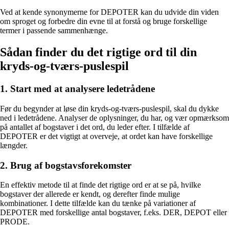
Ved at kende synonymerne for DEPOTER kan du udvide din viden
om sproget og forbedre din evne til at forstå og bruge forskellige
termer i passende sammenhænge.
Sådan finder du det rigtige ord til din
kryds-og-tværs-puslespil
1. Start med at analysere ledetrådene
Før du begynder at løse din kryds-og-tværs-puslespil, skal du dykke
ned i ledetrådene. Analyser de oplysninger, du har, og vær opmærksom
på antallet af bogstaver i det ord, du leder efter. I tilfælde af
DEPOTER er det vigtigt at overveje, at ordet kan have forskellige
længder.
2. Brug af bogstavsforekomster
En effektiv metode til at finde det rigtige ord er at se på, hvilke
bogstaver der allerede er kendt, og derefter finde mulige
kombinationer. I dette tilfælde kan du tænke på variationer af
DEPOTER med forskellige antal bogstaver, f.eks. DER, DEPOT eller
PRODE.