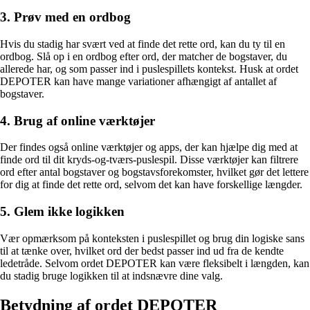
3. Prøv med en ordbog
Hvis du stadig har svært ved at finde det rette ord, kan du ty til en
ordbog. Slå op i en ordbog efter ord, der matcher de bogstaver, du
allerede har, og som passer ind i puslespillets kontekst. Husk at ordet
DEPOTER kan have mange variationer afhængigt af antallet af
bogstaver.
4. Brug af online værktøjer
Der findes også online værktøjer og apps, der kan hjælpe dig med at
finde ord til dit kryds-og-tværs-puslespil. Disse værktøjer kan filtrere
ord efter antal bogstaver og bogstavsforekomster, hvilket gør det lettere
for dig at finde det rette ord, selvom det kan have forskellige længder.
5. Glem ikke logikken
Vær opmærksom på konteksten i puslespillet og brug din logiske sans
til at tænke over, hvilket ord der bedst passer ind ud fra de kendte
ledetråde. Selvom ordet DEPOTER kan være fleksibelt i længden, kan
du stadig bruge logikken til at indsnævre dine valg.
Betydning af ordet DEPOTER