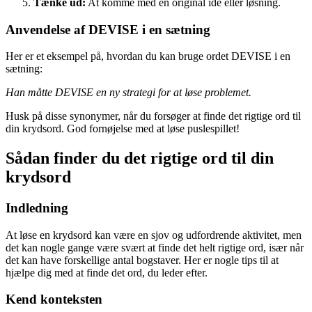
Tænke ud:
At komme med en original idé eller løsning.
Anvendelse af DEVISE i en sætning
Her er et eksempel på, hvordan du kan bruge ordet DEVISE i en
sætning:
Han måtte DEVISE en ny strategi for at løse problemet.
Husk på disse synonymer, når du forsøger at finde det rigtige ord til
din krydsord. God fornøjelse med at løse puslespillet!
Sådan finder du det rigtige ord til din
krydsord
Indledning
At løse en krydsord kan være en sjov og udfordrende aktivitet, men
det kan nogle gange være svært at finde det helt rigtige ord, især når
det kan have forskellige antal bogstaver. Her er nogle tips til at
hjælpe dig med at finde det ord, du leder efter.
Kend konteksten