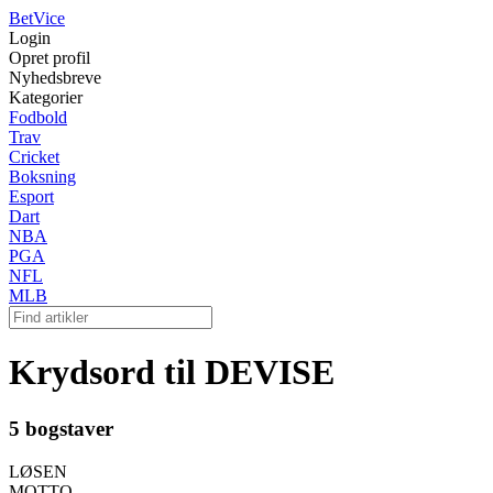
Bet
Vice
Login
Opret profil
Nyhedsbreve
Kategorier
Fodbold
Trav
Cricket
Boksning
Esport
Dart
NBA
PGA
NFL
MLB
Krydsord til DEVISE
5 bogstaver
LØSEN
MOTTO