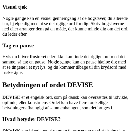
Visuel tjek
Nogle gange kan en visuel gennemgang af de bogstaver, du allerede
har, hjælpe dig med at se det rigtige ord for dig. Skriv bogstaverne
ned eller arranger dem på en måde, der kunne minde dig om det ord,
du leder efter.
Tag en pause
Hvis du bliver frustreret eller ikke kan finde det rigtige ord med det
samme, så tag en pause. Nogle gange kan en pause hjælpe dig med
at se tingene i et nyt lys, og du kommer tilbage til din krydsord med
friske øjne.
Betydningen af ordet DEVISE
DEVISE
er et engelsk ord, som på dansk kan oversættes til udvikle,
opfinde, eller konstruere. Ordet kan have flere forskellige
betydninger afhængigt af sammenhængen, som det bruges i.
Hvad betyder DEVISE?
DEVISE
kan blandt andet referere til processen med at skabe eller