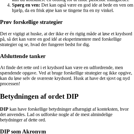
Spørg en ven:
Det kan også være en god ide at bede en ven om
hjælp, da en frisk øjne kan se tingene fra en ny vinkel.
Prøv forskellige strategier
Det er vigtigt at huske, at der ikke er én rigtig måde at løse et krydsord
på, så det kan være en god idé at eksperimentere med forskellige
strategier og se, hvad der fungerer bedst for dig.
Afsluttende tanker
At finde det rette ord i et krydsord kan være en udfordrende, men
spændende opgave. Ved at bruge forskellige strategier og ikke opgive,
kan du løse selv de sværeste krydsord. Husk at have det sjovt og nyd
processen!
Betydningen af ordet DIP
DIP
kan have forskellige betydninger afhængigt af konteksten, hvor
det anvendes. Lad os udforske nogle af de mest almindelige
betydninger af dette ord.
DIP som Akronym