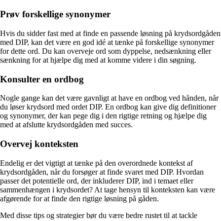
Prøv forskellige synonymer
Hvis du sidder fast med at finde en passende løsning på krydsordgåden
med DIP, kan det være en god idé at tænke på forskellige synonymer
for dette ord. Du kan overveje ord som dyppelse, nedsænkning eller
sænkning for at hjælpe dig med at komme videre i din søgning.
Konsulter en ordbog
Nogle gange kan det være gavnligt at have en ordbog ved hånden, når
du løser krydsord med ordet DIP. En ordbog kan give dig definitioner
og synonymer, der kan pege dig i den rigtige retning og hjælpe dig
med at afslutte krydsordgåden med succes.
Overvej konteksten
Endelig er det vigtigt at tænke på den overordnede kontekst af
krydsordgåden, når du forsøger at finde svaret med DIP. Hvordan
passer det potentielle ord, der inkluderer DIP, ind i temaet eller
sammenhængen i krydsordet? At tage hensyn til konteksten kan være
afgørende for at finde den rigtige løsning på gåden.
Med disse tips og strategier bør du være bedre rustet til at tackle