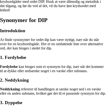
krydsordgåder med ordet DIP. Husk at være tålmodig og metodisk i
din tilgang, og før du ved af det, vil du have løst krydsordet med
lethed!
Synonymer for DIP
Introduktion
At finde synonymer for ordet dip kan være nyttigt, især når du står
over for en krydsordsgåde. Her er en omfattende liste over alternative
ord, der kan bruges i stedet for dip.
1. Fordybelse
Fordybelse
kan bruges som et synonym for dip, især når det kommer
til at dykke eller nedsænke noget i en væske eller substans.
2. Neddykning
Neddykning
refererer til handlingen at sænke noget ned i en væske
eller en anden substans, hvilket gør det til et passende synonym for dip.
3. Dyppelse