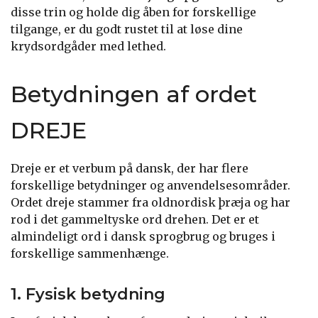
disse trin og holde dig åben for forskellige
tilgange, er du godt rustet til at løse dine
krydsordgåder med lethed.
Betydningen af ordet
DREJE
Dreje er et verbum på dansk, der har flere
forskellige betydninger og anvendelsesområder.
Ordet dreje stammer fra oldnordisk þræja og har
rod i det gammeltyske ord drehen. Det er et
almindeligt ord i dansk sprogbrug og bruges i
forskellige sammenhænge.
1. Fysisk betydning