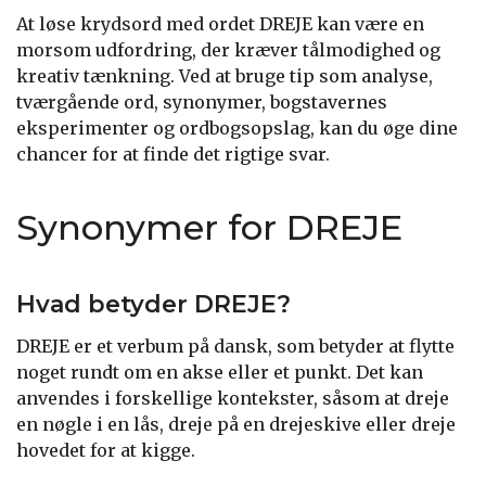
At løse krydsord med ordet DREJE kan være en
morsom udfordring, der kræver tålmodighed og
kreativ tænkning. Ved at bruge tip som analyse,
tværgående ord, synonymer, bogstavernes
eksperimenter og ordbogsopslag, kan du øge dine
chancer for at finde det rigtige svar.
Synonymer for DREJE
Hvad betyder DREJE?
DREJE er et verbum på dansk, som betyder at flytte
noget rundt om en akse eller et punkt. Det kan
anvendes i forskellige kontekster, såsom at dreje
en nøgle i en lås, dreje på en drejeskive eller dreje
hovedet for at kigge.