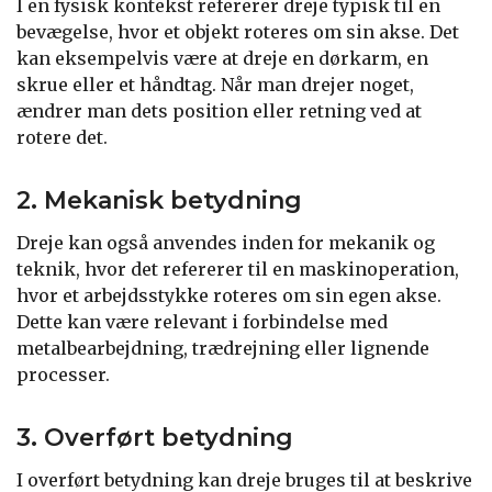
I en fysisk kontekst refererer dreje typisk til en
bevægelse, hvor et objekt roteres om sin akse. Det
kan eksempelvis være at dreje en dørkarm, en
skrue eller et håndtag. Når man drejer noget,
ændrer man dets position eller retning ved at
rotere det.
2. Mekanisk betydning
Dreje kan også anvendes inden for mekanik og
teknik, hvor det refererer til en maskinoperation,
hvor et arbejdsstykke roteres om sin egen akse.
Dette kan være relevant i forbindelse med
metalbearbejdning, trædrejning eller lignende
processer.
3. Overført betydning
I overført betydning kan dreje bruges til at beskrive