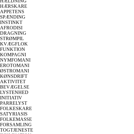
HÆLDNING
HÆRSKARE
APPETENS
SPÆNDING
INSTINKT
AFRODISI
DRAGNING
STRØMPIL
KVÆGFLOK
FUNKTION
KOMPAGNI
NYMFOMANI
EROTOMANI
ØSTROMANI
KØNSDRIFT
AKTIVITET
BEVÆGELSE
LYSTENHED
INITIATIV
PARRELYST
FOLKESKARE
SATYRIASIS
FOLKEMASSE
FORSAMLING
TOGTJENESTE