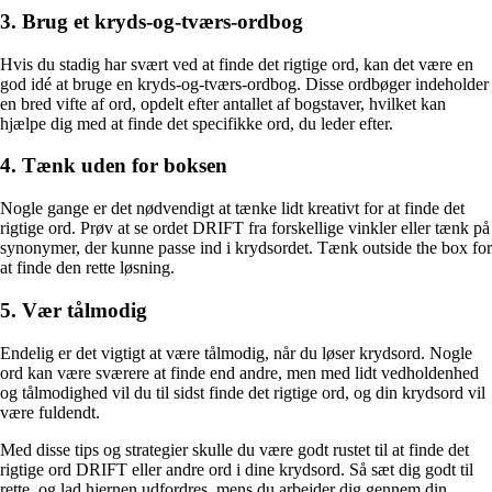
3. Brug et kryds-og-tværs-ordbog
Hvis du stadig har svært ved at finde det rigtige ord, kan det være en
god idé at bruge en kryds-og-tværs-ordbog. Disse ordbøger indeholder
en bred vifte af ord, opdelt efter antallet af bogstaver, hvilket kan
hjælpe dig med at finde det specifikke ord, du leder efter.
4. Tænk uden for boksen
Nogle gange er det nødvendigt at tænke lidt kreativt for at finde det
rigtige ord. Prøv at se ordet DRIFT fra forskellige vinkler eller tænk på
synonymer, der kunne passe ind i krydsordet. Tænk outside the box for
at finde den rette løsning.
5. Vær tålmodig
Endelig er det vigtigt at være tålmodig, når du løser krydsord. Nogle
ord kan være sværere at finde end andre, men med lidt vedholdenhed
og tålmodighed vil du til sidst finde det rigtige ord, og din krydsord vil
være fuldendt.
Med disse tips og strategier skulle du være godt rustet til at finde det
rigtige ord DRIFT eller andre ord i dine krydsord. Så sæt dig godt til
rette, og lad hjernen udfordres, mens du arbejder dig gennem din