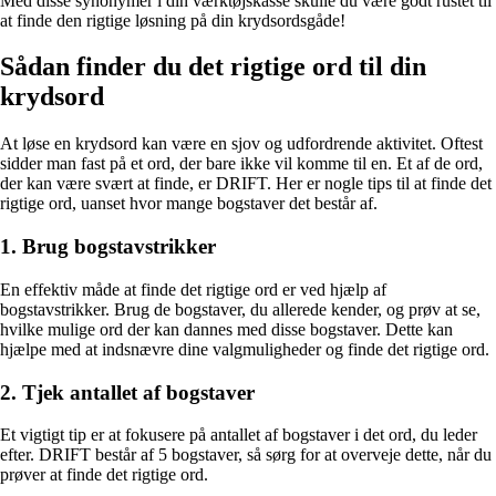
Med disse synonymer i din værktøjskasse skulle du være godt rustet til
at finde den rigtige løsning på din krydsordsgåde!
Sådan finder du det rigtige ord til din
krydsord
At løse en krydsord kan være en sjov og udfordrende aktivitet. Oftest
sidder man fast på et ord, der bare ikke vil komme til en. Et af de ord,
der kan være svært at finde, er DRIFT. Her er nogle tips til at finde det
rigtige ord, uanset hvor mange bogstaver det består af.
1. Brug bogstavstrikker
En effektiv måde at finde det rigtige ord er ved hjælp af
bogstavstrikker. Brug de bogstaver, du allerede kender, og prøv at se,
hvilke mulige ord der kan dannes med disse bogstaver. Dette kan
hjælpe med at indsnævre dine valgmuligheder og finde det rigtige ord.
2. Tjek antallet af bogstaver
Et vigtigt tip er at fokusere på antallet af bogstaver i det ord, du leder
efter. DRIFT består af 5 bogstaver, så sørg for at overveje dette, når du
prøver at finde det rigtige ord.