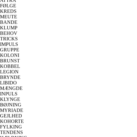
ATTRÅ
FØLGE
KREDS
MEUTE
BANDE
KLUMP
BEHOV
TRICKS
IMPULS
GRUPPE
KOLONI
BRUNST
KOBBEL
LEGION
BRYNDE
LIBIDO
MÆNGDE
INPULS
KLYNGE
BØJNING
MYRIADE
GEJLHED
KOHORTE
FYLKING
TENDENS