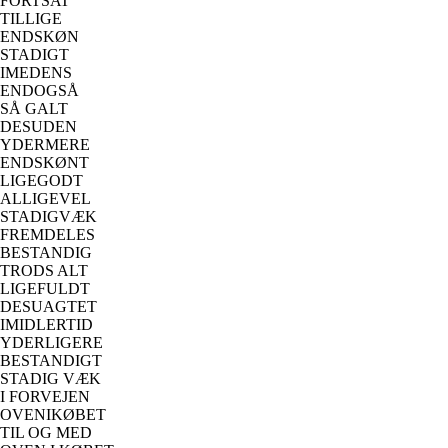
FORTSAT
TILLIGE
ENDSKØN
STADIGT
IMEDENS
ENDOGSÅ
SÅ GALT
DESUDEN
YDERMERE
ENDSKØNT
LIGEGODT
ALLIGEVEL
STADIGVÆK
FREMDELES
BESTANDIG
TRODS ALT
LIGEFULDT
DESUAGTET
IMIDLERTID
YDERLIGERE
BESTANDIGT
STADIG VÆK
I FORVEJEN
OVENIKØBET
TIL OG MED