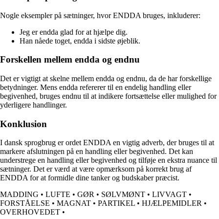
Nogle eksempler på sætninger, hvor ENDDA bruges, inkluderer:
Jeg er endda glad for at hjælpe dig.
Han nåede toget, endda i sidste øjeblik.
Forskellen mellem endda og endnu
Det er vigtigt at skelne mellem endda og endnu, da de har forskellige
betydninger. Mens endda refererer til en endelig handling eller
begivenhed, bruges endnu til at indikere fortsættelse eller mulighed for
yderligere handlinger.
Konklusion
I dansk sprogbrug er ordet ENDDA en vigtig adverb, der bruges til at
markere afslutningen på en handling eller begivenhed. Det kan
understrege en handling eller begivenhed og tilføje en ekstra nuance til
sætninger. Det er værd at være opmærksom på korrekt brug af
ENDDA for at formidle dine tanker og budskaber præcist.
MADDING
•
LUFTE
•
GØR
•
SØLVMØNT
•
LIVVAGT
•
FORSTÅELSE
•
MAGNAT
•
PARTIKEL
•
HJÆLPEMIDLER
•
OVERHOVEDET
•