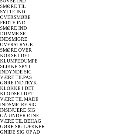
SOVSE IND
SMØRE TIL
SYLTE IND
OVERSMØRE
FEDTE IND
SMØRE IND
DUMME SIG
INDSMIGRE
OVERSTRYGE
SMØRE OVER
KOKSE I DET
KLUMPEDUMPE
SLIKKE SPYT
INDYNDE SIG
VÆRE TILPAS
GØRE INDTRYK
KLOKKE I DET
KLODSE I DET
VÆRE TIL MÅDE
INDSMIGRE SIG
INSINUERE SIG
GÅ UNDER ØJNE
VÆRE TIL BEHAG
GØRE SIG LÆKKER
GNIDE SIG OP AD