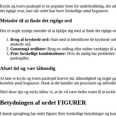
Kryds og tværs-puslespil er en populær form for underholdning, der ud
det rigtige svar, især når ordet kan have forskellige antal bogstaver.
Metoder til at finde det rigtige ord
Her er nogle nyttige metoder til at hjælpe dig med at finde det rigtige 
Brug af krydsede ord:
Start med at identificere de krydsede ord
ønskede ord.
Gennemgå ordlister:
Brug en ordbog eller online værktøjer til at 
Prøv forskellige kombinationer:
Hvis du stadig har problemer me
puslespillet.
Afsæt tid og vær tålmodig
At løse et kryds og tværs-puslespil kræver tid, tålmodighed og nogle ga
korrekte antal bogstaver. Husk at det handler om processen og udfordri
Med disse tips og tricks håber vi, at du vil være bedre rustet til at 
Betydningen af ordet FIGURER
I dansk sprogbrug har ordet figurer flere forskellige betydninger og ka