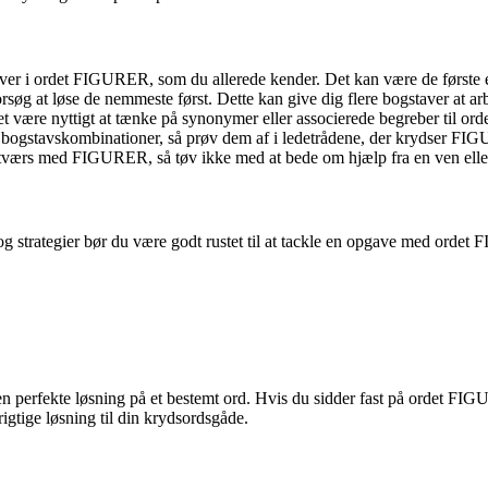
er i ordet FIGURER, som du allerede kender. Det kan være de første el
rsøg at løse de nemmeste først. Dette kan give dig flere bogstaver at
et være nyttigt at tænke på synonymer eller associerede begreber til or
 bogstavskombinationer, så prøv dem af i ledetrådene, der krydser FIGU
g tværs med FIGURER, så tøv ikke med at bede om hjælp fra en ven elle
og strategier bør du være godt rustet til at tackle en opgave med ordet
n perfekte løsning på et bestemt ord. Hvis du sidder fast på ordet FIGU
tige løsning til din krydsordsgåde.