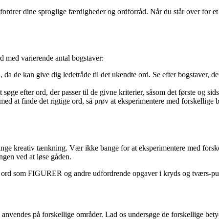
fordrer dine sproglige færdigheder og ordforråd. Når du står over for 
ord med varierende antal bogstaver:
, da de kan give dig ledetråde til det ukendte ord. Se efter bogstaver, de
søge efter ord, der passer til de givne kriterier, såsom det første og sids
d at finde det rigtige ord, så prøv at eksperimentere med forskellige bo
nge kreativ tænkning. Vær ikke bange for at eksperimentere med forskell
ngen ved at løse gåden.
tackle ord som FIGURER og andre udfordrende opgaver i kryds og tværs-p
n anvendes på forskellige områder. Lad os undersøge de forskellige betyd