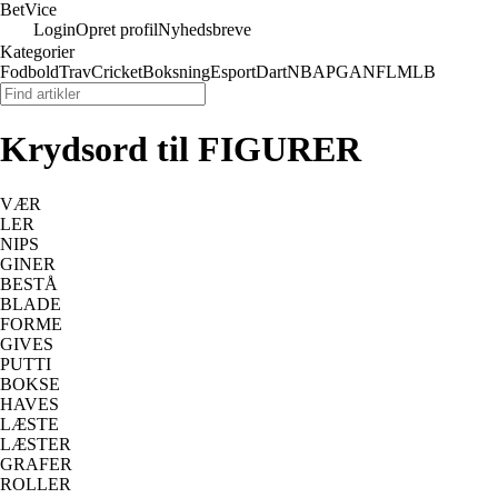
Bet
Vice
Login
Opret profil
Nyhedsbreve
Kategorier
Fodbold
Trav
Cricket
Boksning
Esport
Dart
NBA
PGA
NFL
MLB
Krydsord til FIGURER
VÆR
LER
NIPS
GINER
BESTÅ
BLADE
FORME
GIVES
PUTTI
BOKSE
HAVES
LÆSTE
LÆSTER
GRAFER
ROLLER