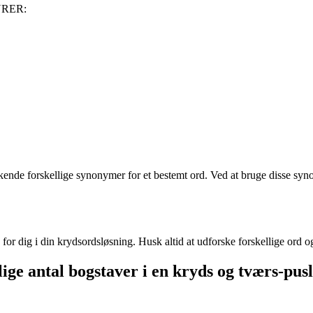
GURER:
t kende forskellige synonymer for et bestemt ord. Ved at bruge disse sy
r dig i din krydsordsløsning. Husk altid at udforske forskellige ord og
ige antal bogstaver i en kryds og tværs-pusl