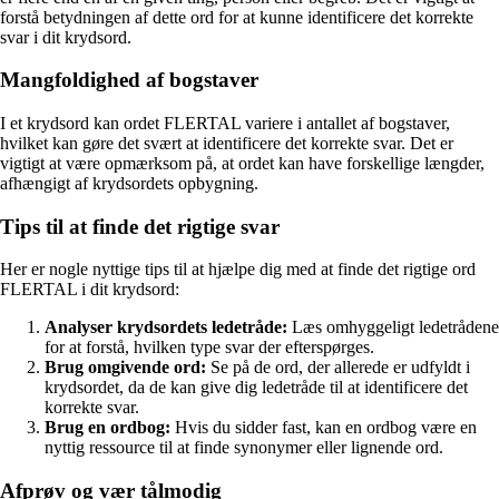
forstå betydningen af dette ord for at kunne identificere det korrekte
svar i dit krydsord.
Mangfoldighed af bogstaver
I et krydsord kan ordet FLERTAL variere i antallet af bogstaver,
hvilket kan gøre det svært at identificere det korrekte svar. Det er
vigtigt at være opmærksom på, at ordet kan have forskellige længder,
afhængigt af krydsordets opbygning.
Tips til at finde det rigtige svar
Her er nogle nyttige tips til at hjælpe dig med at finde det rigtige ord
FLERTAL i dit krydsord:
Analyser krydsordets ledetråde:
Læs omhyggeligt ledetrådene
for at forstå, hvilken type svar der efterspørges.
Brug omgivende ord:
Se på de ord, der allerede er udfyldt i
krydsordet, da de kan give dig ledetråde til at identificere det
korrekte svar.
Brug en ordbog:
Hvis du sidder fast, kan en ordbog være en
nyttig ressource til at finde synonymer eller lignende ord.
Afprøv og vær tålmodig