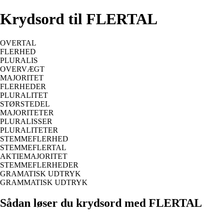
Krydsord til FLERTAL
OVERTAL
FLERHED
PLURALIS
OVERVÆGT
MAJORITET
FLERHEDER
PLURALITET
STØRSTEDEL
MAJORITETER
PLURALISSER
PLURALITETER
STEMMEFLERHED
STEMMEFLERTAL
AKTIEMAJORITET
STEMMEFLERHEDER
GRAMATISK UDTRYK
GRAMMATISK UDTRYK
Sådan løser du krydsord med FLERTAL