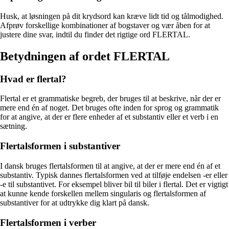
Husk, at løsningen på dit krydsord kan kræve lidt tid og tålmodighed.
Afprøv forskellige kombinationer af bogstaver og vær åben for at
justere dine svar, indtil du finder det rigtige ord FLERTAL.
Betydningen af ordet FLERTAL
Hvad er flertal?
Flertal er et grammatiske begreb, der bruges til at beskrive, når der er
mere end én af noget. Det bruges ofte inden for sprog og grammatik
for at angive, at der er flere enheder af et substantiv eller et verb i en
sætning.
Flertalsformen i substantiver
I dansk bruges flertalsformen til at angive, at der er mere end én af et
substantiv. Typisk dannes flertalsformen ved at tilføje endelsen -er eller
-e til substantivet. For eksempel bliver bil til biler i flertal. Det er vigtigt
at kunne kende forskellen mellem singularis og flertalsformen af
substantiver for at udtrykke dig klart på dansk.
Flertalsformen i verber