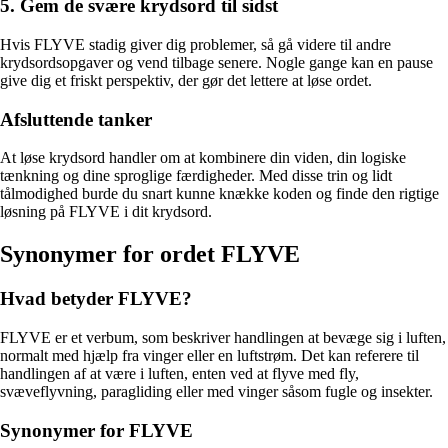
5. Gem de svære krydsord til sidst
Hvis FLYVE stadig giver dig problemer, så gå videre til andre
krydsordsopgaver og vend tilbage senere. Nogle gange kan en pause
give dig et friskt perspektiv, der gør det lettere at løse ordet.
Afsluttende tanker
At løse krydsord handler om at kombinere din viden, din logiske
tænkning og dine sproglige færdigheder. Med disse trin og lidt
tålmodighed burde du snart kunne knække koden og finde den rigtige
løsning på FLYVE i dit krydsord.
Synonymer for ordet FLYVE
Hvad betyder FLYVE?
FLYVE er et verbum, som beskriver handlingen at bevæge sig i luften,
normalt med hjælp fra vinger eller en luftstrøm. Det kan referere til
handlingen af at være i luften, enten ved at flyve med fly,
svæveflyvning, paragliding eller med vinger såsom fugle og insekter.
Synonymer for FLYVE