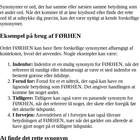
Synonymer er ord, der har samme eller næsten samme betydning som
et andet ord. Når det kommer til at løse krydsord eller finde det rette
ord til at udtrykke dig præcist, kan det være nyttigt at kende forskellige
synonymer.
Eksempel på brug af FØRHEN
Ordet FØRHEN kan have flere forskellige synonymer afhængigt af
konteksten, hvori det anvendes. Nogle eksempler kan være:
Indenfor:
Indenfor er en mulig synonym for FØRHEN, når det
refererer til rumligt eller tidsmæssigt at være et sted indenfor en
bestemt grænse eller tidslinje.
Forud for:
Forud for er et udtryk, der også kan have en
lignende betydning som FØRHEN. Det angiver handlingen at
komme før noget andet.
Tidligere:
Tidligere kan også være en passende synonym for
FØRHEN, når det refererer til noget, der skete eller foregik før
det aktuelle tidspunkt.
I forvejen:
Anvendelsen af i forvejen kan også tilsvare
betydningen af FØRHEN, især når det gælder om allerede at
have gjort noget på et tidligere tidspunkt.
At finde det rette synonym