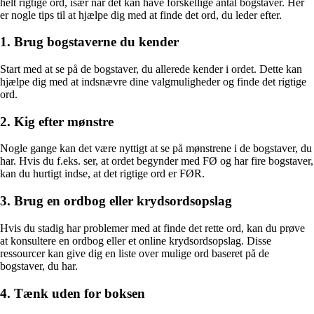
helt rigtige ord, især når det kan have forskellige antal bogstaver. Her
er nogle tips til at hjælpe dig med at finde det ord, du leder efter.
1. Brug bogstaverne du kender
Start med at se på de bogstaver, du allerede kender i ordet. Dette kan
hjælpe dig med at indsnævre dine valgmuligheder og finde det rigtige
ord.
2. Kig efter mønstre
Nogle gange kan det være nyttigt at se på mønstrene i de bogstaver, du
har. Hvis du f.eks. ser, at ordet begynder med FØ og har fire bogstaver,
kan du hurtigt indse, at det rigtige ord er FØR.
3. Brug en ordbog eller krydsordsopslag
Hvis du stadig har problemer med at finde det rette ord, kan du prøve
at konsultere en ordbog eller et online krydsordsopslag. Disse
ressourcer kan give dig en liste over mulige ord baseret på de
bogstaver, du har.
4. Tænk uden for boksen