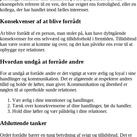
eksempelvis referere til en ven, der har svigtet ens fortrolighed, eller en
kollega, der har handlet imod fælles interesser.
Konsekvenser af at blive forrådt
At blive forrådt af en person, man stoler på, kan have dybtgående
konsekvenser for ens selvværd og tillidsforhold i fremtiden. Tillidsbrud
kan være svære at komme sig over, og det kan påvirke ens evne til at
opbygge nye relationer.
Hvordan undgå at forråde andre
For at undgå at forråde andre er det vigtigt at være ærlig og loyal i sine
handlinger og kommunikation. Det er afgørende at respektere andres
tillid og holde de løfter, man giver. Kommunikation og åbenhed er
nøglen til at opretholde sunde relationer.
Vær ærlig i dine intentioner og handlinger.
Tænk over konsekvenserne af dine handlinger, før du handler.
Hold dine løfter og vær pålidelig i dine relationer.
Afsluttende tanker
Ordet forrådte bærer en tung betydning af svigt og tillidsbrud. Det er