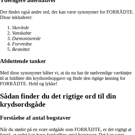
Yderligere alternativer
Der findes også andre ord, der kan være synonymer for FORRÅDTE.
Disse inkluderer:
Skovlede
Vanskabte
Dæmoniserede
Forvredne
Besmittet
Afsluttende tanker
Med disse synonymer håber vi, at du nu har de nødvendige værktøjer
til at fuldføre din krydsordsopgave og finde den rigtige løsning for
FORRÅDTE. Held og lykke!
Sådan finder du det rigtige ord til din
krydsordsgåde
Forståelse af antal bogstaver
Når du støder på en svær ordgåde som FORRÅDTE, er det vigtigt at
forstå, at ordet kan have forskellige antal bogstaver. Det kan være