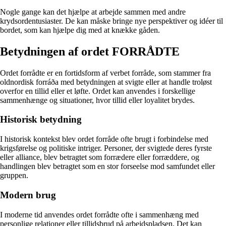
Nogle gange kan det hjælpe at arbejde sammen med andre
krydsordentusiaster. De kan måske bringe nye perspektiver og idéer til
bordet, som kan hjælpe dig med at knække gåden.
Betydningen af ordet FORRÅDTE
Ordet forrådte er en fortidsform af verbet forråde, som stammer fra
oldnordisk forráða med betydningen at svigte eller at handle troløst
overfor en tillid eller et løfte. Ordet kan anvendes i forskellige
sammenhænge og situationer, hvor tillid eller loyalitet brydes.
Historisk betydning
I historisk kontekst blev ordet forråde ofte brugt i forbindelse med
krigsførelse og politiske intriger. Personer, der svigtede deres fyrste
eller alliance, blev betragtet som forrædere eller forræddere, og
handlingen blev betragtet som en stor forseelse mod samfundet eller
gruppen.
Modern brug
I moderne tid anvendes ordet forrådte ofte i sammenhæng med
personlige relationer eller tillidsbrud på arbejdspladsen. Det kan