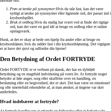
ukendte ord:
Prøv at tænke på synonymer:
Hvis du står fast, kan det være
nyttigt at tænke på synonymer eller lignende ord, der passer ind i
krydsordspillet.
Bruk et ordbog:
Hvis du stadig har svært ved at finde det rigtige
ord, kan det være en god idé at bruge en ordbog eller et online
opslagsværk.
Husk, at det er okay at bede om hjælp fra andre eller at bruge en
krydsordsløser, hvis du sidder fast i din krydsordsløsning. Det vigtigste
er at have det sjovt og udfordre din hjerne!
Den Betydning af Ordet FORTRYDE
Ordet FORTYDE er et verbum på dansk, der har en dybtfølt
betydning og en magtfuld indvirkning på vores liv. At fortryde noget
betyder at føle anger, sorg eller skuffelse over en handling, en
beslutning eller en begivenhed, der er sket. Det kan være en emotionel
og ofte smertefuld erkendelse af, at man ønsker, at tingene var sket
anderledes.
Hvad indebærer at fortryde?
At fortryde handler om at erkende en fejltagelse eller et forkert valg,