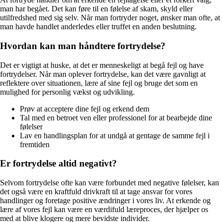
man har begået. Det kan føre til en følelse af skam, skyld eller
utilfredshed med sig selv. Når man fortryder noget, ønsker man ofte, at
man havde handlet anderledes eller truffet en anden beslutning.
Hvordan kan man håndtere fortrydelse?
Det er vigtigt at huske, at det er menneskeligt at begå fejl og have
fortrydelser. Når man oplever fortrydelse, kan det være gavnligt at
reflektere over situationen, lære af sine fejl og bruge det som en
mulighed for personlig vækst og udvikling.
Prøv at acceptere dine fejl og erkend dem
Tal med en betroet ven eller professionel for at bearbejde dine
følelser
Lav en handlingsplan for at undgå at gentage de samme fejl i
fremtiden
Er fortrydelse altid negativt?
Selvom fortrydelse ofte kan være forbundet med negative følelser, kan
det også være en kraftfuld drivkraft til at tage ansvar for vores
handlinger og foretage positive ændringer i vores liv. At erkende og
lære af vores fejl kan være en værdifuld læreproces, der hjælper os
med at blive klogere og mere bevidste individer.