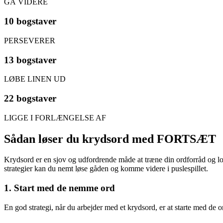
GÅ VIDERE
10 bogstaver
PERSEVERER
13 bogstaver
LØBE LINEN UD
22 bogstaver
LIGGE I FORLÆNGELSE AF
Sådan løser du krydsord med FORTSÆT
Krydsord er en sjov og udfordrende måde at træne din ordforråd og l
strategier kan du nemt løse gåden og komme videre i puslespillet.
1. Start med de nemme ord
En god strategi, når du arbejder med et krydsord, er at starte med d