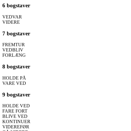
6 bogstaver
VEDVAR
VIDERE
7 bogstaver
FREMTUR
VEDBLIV
FORLÆNG
8 bogstaver
HOLDE PÅ
VARE VED
9 bogstaver
HOLDE VED
FARE FORT
BLIVE VED
KONTINUER
VIDEREFØR