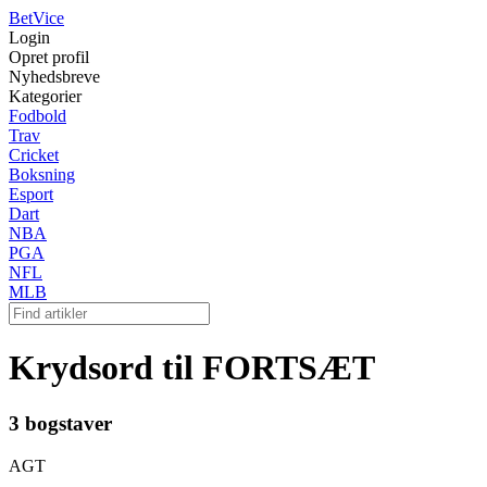
Bet
Vice
Login
Opret profil
Nyhedsbreve
Kategorier
Fodbold
Trav
Cricket
Boksning
Esport
Dart
NBA
PGA
NFL
MLB
Krydsord til FORTSÆT
3 bogstaver
AGT