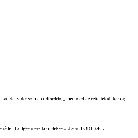
 kan det virke som en udfordring, men med de rette teknikker og
ledetråde til at løse mere komplekse ord som FORTSÆT.