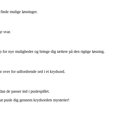
finde mulige løsninger.
e svar.
for nye muligheder og bringe dig tættere på den rigtige løsning.
r over for udfordrende ord i et krydsord.
an de passer ind i puslespillet.
at pusle dig gennem krydsordets mysterier!