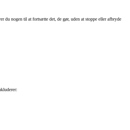
du nogen til at fortsætte det, de gør, uden at stoppe eller afbryde
kluderer: