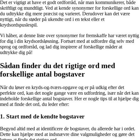
Det er vigtigt at have et godt ordforråd, når man kommunikerer, både
skriftligt og mundtligt. Ved at kende synonymer for forskellige ord kan
du udtrykke dig mere præcist og varieret. Derudover kan det være
nyttigt, når du støder på ukendte ord i en tekst eller et
krydsordspuslespil.
Vi håber, at denne liste over synonymer for fremskaffe har været nyttig
for dig i din krydsordsløsning. Fortsæt med at udfordre dig selv med
sprog og ordforråd, og lad dig inspirere af forskellige måder at
udtrykke dig på!
Sådan finder du det rigtige ord med
forskellige antal bogstaver
Når du løser en kryds-og-tværs-opgave og er på udkig efter det
perfekte ord, kan det nogle gange være en udfordring, især når det kan
indeholde forskellige antal bogstaver. Her er nogle tips til at hjælpe dig
med at finde det ord, du leder efter:
1. Start med de kendte bogstaver
Begynd altid med at identificere de bogstaver, du allerede har i ordet.
Dette kan hjælpe med at indsnævre dine valgmuligheder og gøre det
lettere at finde det rigtige ord.