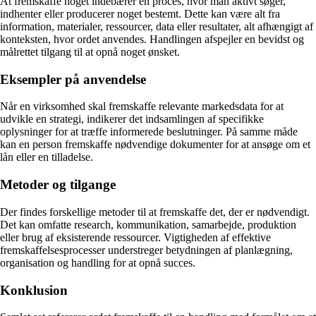
At fremskaffe noget indebærer en proces, hvor man aktivt søger,
indhenter eller producerer noget bestemt. Dette kan være alt fra
information, materialer, ressourcer, data eller resultater, alt afhængigt af
konteksten, hvor ordet anvendes. Handlingen afspejler en bevidst og
målrettet tilgang til at opnå noget ønsket.
Eksempler på anvendelse
Når en virksomhed skal fremskaffe relevante markedsdata for at
udvikle en strategi, indikerer det indsamlingen af specifikke
oplysninger for at træffe informerede beslutninger. På samme måde
kan en person fremskaffe nødvendige dokumenter for at ansøge om et
lån eller en tilladelse.
Metoder og tilgange
Der findes forskellige metoder til at fremskaffe det, der er nødvendigt.
Det kan omfatte research, kommunikation, samarbejde, produktion
eller brug af eksisterende ressourcer. Vigtigheden af effektive
fremskaffelsesprocesser understreger betydningen af planlægning,
organisation og handling for at opnå succes.
Konklusion