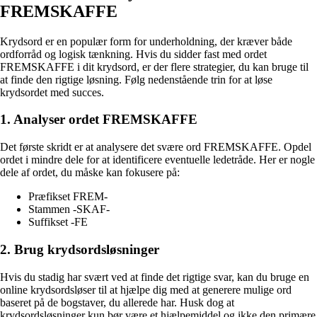
FREMSKAFFE
Krydsord er en populær form for underholdning, der kræver både
ordforråd og logisk tænkning. Hvis du sidder fast med ordet
FREMSKAFFE i dit krydsord, er der flere strategier, du kan bruge til
at finde den rigtige løsning. Følg nedenstående trin for at løse
krydsordet med succes.
1. Analyser ordet FREMSKAFFE
Det første skridt er at analysere det svære ord FREMSKAFFE. Opdel
ordet i mindre dele for at identificere eventuelle ledetråde. Her er nogle
dele af ordet, du måske kan fokusere på:
Præfikset FREM-
Stammen -SKAF-
Suffikset -FE
2. Brug krydsordsløsninger
Hvis du stadig har svært ved at finde det rigtige svar, kan du bruge en
online krydsordsløser til at hjælpe dig med at generere mulige ord
baseret på de bogstaver, du allerede har. Husk dog at
krydsordsløsninger kun bør være et hjælpemiddel og ikke den primære