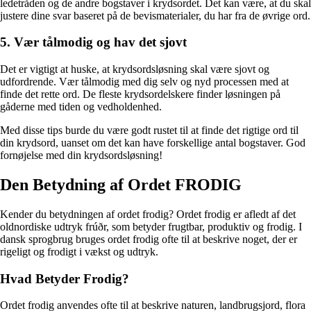
ledetråden og de andre bogstaver i krydsordet. Det kan være, at du skal
justere dine svar baseret på de bevismaterialer, du har fra de øvrige ord.
5. Vær tålmodig og hav det sjovt
Det er vigtigt at huske, at krydsordsløsning skal være sjovt og
udfordrende. Vær tålmodig med dig selv og nyd processen med at
finde det rette ord. De fleste krydsordelskere finder løsningen på
gåderne med tiden og vedholdenhed.
Med disse tips burde du være godt rustet til at finde det rigtige ord til
din krydsord, uanset om det kan have forskellige antal bogstaver. God
fornøjelse med din krydsordsløsning!
Den Betydning af Ordet FRODIG
Kender du betydningen af ordet frodig? Ordet frodig er afledt af det
oldnordiske udtryk frúðr, som betyder frugtbar, produktiv og frodig. I
dansk sprogbrug bruges ordet frodig ofte til at beskrive noget, der er
rigeligt og frodigt i vækst og udtryk.
Hvad Betyder Frodig?
Ordet frodig anvendes ofte til at beskrive naturen, landbrugsjord, flora