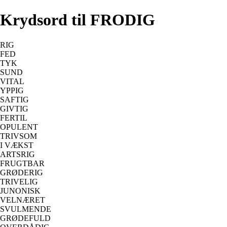
Krydsord til FRODIG
RIG
FED
TYK
SUND
VITAL
YPPIG
SAFTIG
GIVTIG
FERTIL
OPULENT
TRIVSOM
I VÆKST
ARTSRIG
FRUGTBAR
GRØDERIG
TRIVELIG
JUNONISK
VELNÆRET
SVULMENDE
GRØDEFULD