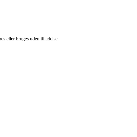
s eller bruges uden tilladelse.