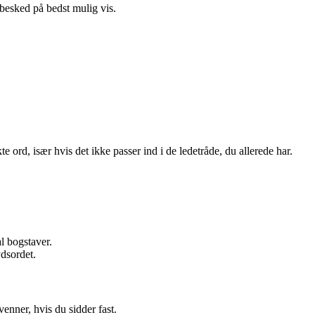
besked på bedst mulig vis.
e ord, især hvis det ikke passer ind i de ledetråde, du allerede har.
l bogstaver.
ydsordet.
enner, hvis du sidder fast.