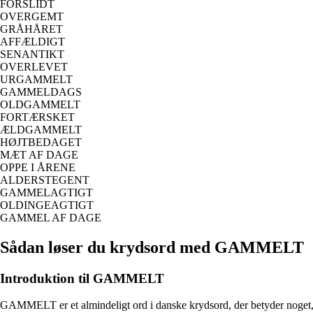
FORSLIDT
OVERGEMT
GRÅHÅRET
AFFÆLDIGT
SENANTIKT
OVERLEVET
URGAMMELT
GAMMELDAGS
OLDGAMMELT
FORTÆRSKET
ÆLDGAMMELT
HØJTBEDAGET
MÆT AF DAGE
OPPE I ÅRENE
ALDERSTEGENT
GAMMELAGTIGT
OLDINGEAGTIGT
GAMMEL AF DAGE
Sådan løser du krydsord med GAMMELT
Introduktion til GAMMELT
GAMMELT er et almindeligt ord i danske krydsord, der betyder noget, der