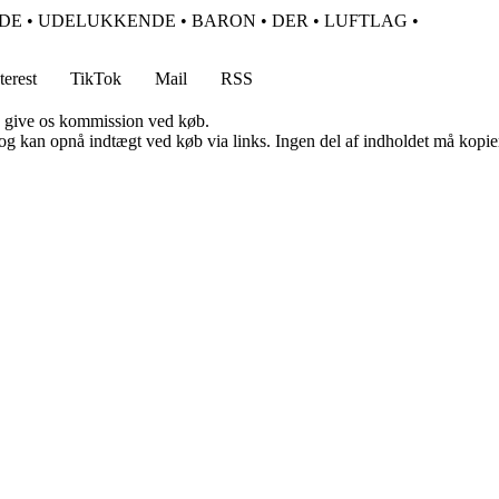
DE
•
UDELUKKENDE
•
BARON
•
DER
•
LUFTLAG
•
terest
TikTok
Mail
RSS
n give os kommission ved køb.
og kan opnå indtægt ved køb via links. Ingen del af indholdet må kopiere