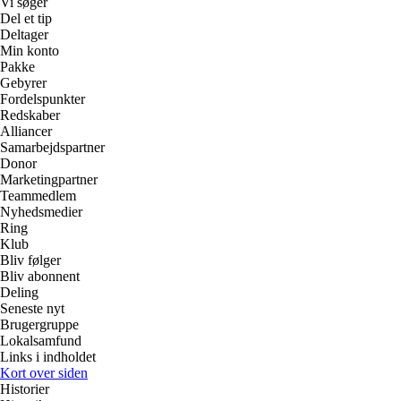
Vi søger
Del et tip
Deltager
Min konto
Pakke
Gebyrer
Fordelspunkter
Redskaber
Alliancer
Samarbejdspartner
Donor
Marketingpartner
Teammedlem
Nyhedsmedier
Ring
Klub
Bliv følger
Bliv abonnent
Deling
Seneste nyt
Brugergruppe
Lokalsamfund
Links i indholdet
Kort over siden
Historier