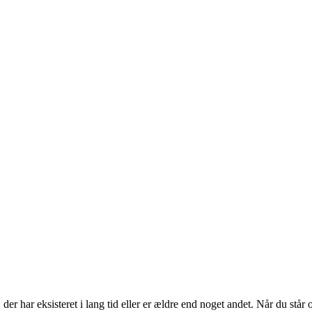
 har eksisteret i lang tid eller er ældre end noget andet. Når du står 