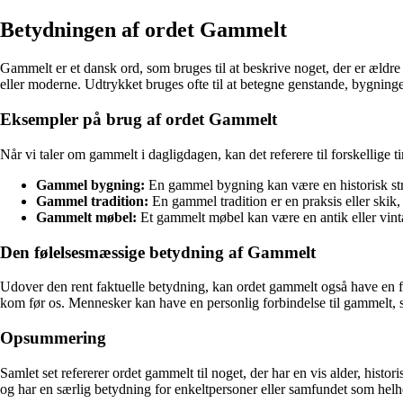
Betydningen af ordet Gammelt
Gammelt er et dansk ord, som bruges til at beskrive noget, der er ældre el
eller moderne. Udtrykket bruges ofte til at betegne genstande, bygninger,
Eksempler på brug af ordet Gammelt
Når vi taler om gammelt i dagligdagen, kan det referere til forskellige
Gammel bygning:
En gammel bygning kan være en historisk struk
Gammel tradition:
En gammel tradition er en praksis eller skik, 
Gammelt møbel:
Et gammelt møbel kan være en antik eller vinta
Den følelsesmæssige betydning af Gammelt
Udover den rent faktuelle betydning, kan ordet gammelt også have en fø
kom før os. Mennesker kan have en personlig forbindelse til gammelt, 
Opsummering
Samlet set refererer ordet gammelt til noget, der har en vis alder, histori
og har en særlig betydning for enkeltpersoner eller samfundet som helh