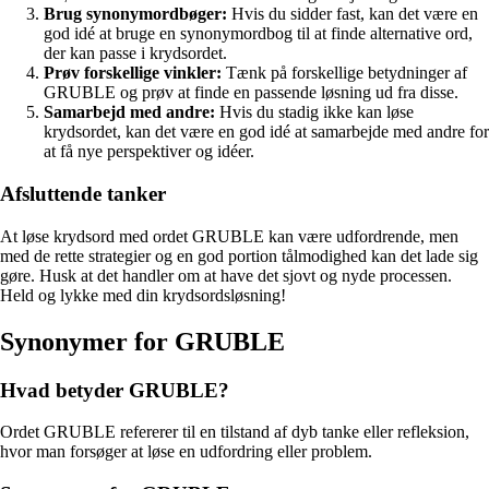
Brug synonymordbøger:
Hvis du sidder fast, kan det være en
god idé at bruge en synonymordbog til at finde alternative ord,
der kan passe i krydsordet.
Prøv forskellige vinkler:
Tænk på forskellige betydninger af
GRUBLE og prøv at finde en passende løsning ud fra disse.
Samarbejd med andre:
Hvis du stadig ikke kan løse
krydsordet, kan det være en god idé at samarbejde med andre for
at få nye perspektiver og idéer.
Afsluttende tanker
At løse krydsord med ordet GRUBLE kan være udfordrende, men
med de rette strategier og en god portion tålmodighed kan det lade sig
gøre. Husk at det handler om at have det sjovt og nyde processen.
Held og lykke med din krydsordsløsning!
Synonymer for GRUBLE
Hvad betyder GRUBLE?
Ordet GRUBLE refererer til en tilstand af dyb tanke eller refleksion,
hvor man forsøger at løse en udfordring eller problem.