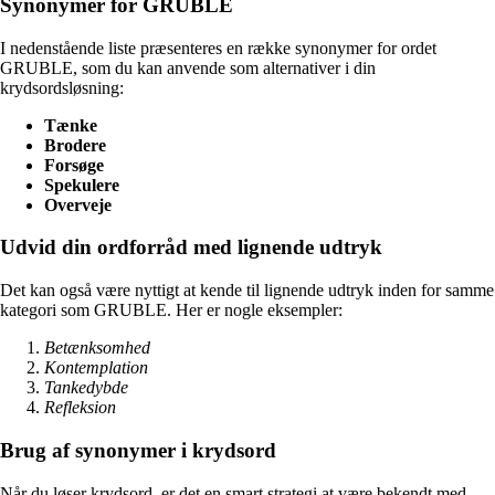
Synonymer for GRUBLE
I nedenstående liste præsenteres en række synonymer for ordet
GRUBLE, som du kan anvende som alternativer i din
krydsordsløsning:
Tænke
Brodere
Forsøge
Spekulere
Overveje
Udvid din ordforråd med lignende udtryk
Det kan også være nyttigt at kende til lignende udtryk inden for samme
kategori som GRUBLE. Her er nogle eksempler:
Betænksomhed
Kontemplation
Tankedybde
Refleksion
Brug af synonymer i krydsord
Når du løser krydsord, er det en smart strategi at være bekendt med