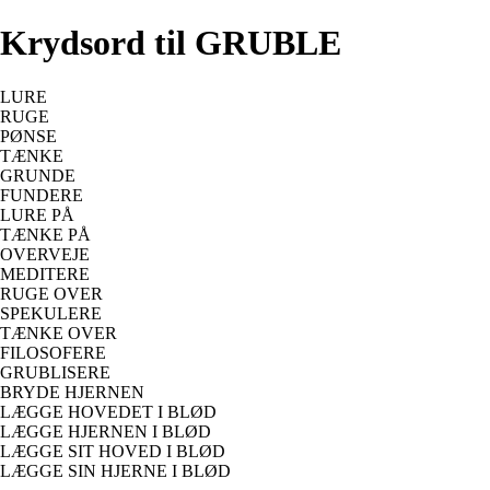
Krydsord til GRUBLE
LURE
RUGE
PØNSE
TÆNKE
GRUNDE
FUNDERE
LURE PÅ
TÆNKE PÅ
OVERVEJE
MEDITERE
RUGE OVER
SPEKULERE
TÆNKE OVER
FILOSOFERE
GRUBLISERE
BRYDE HJERNEN
LÆGGE HOVEDET I BLØD
LÆGGE HJERNEN I BLØD
LÆGGE SIT HOVED I BLØD
LÆGGE SIN HJERNE I BLØD