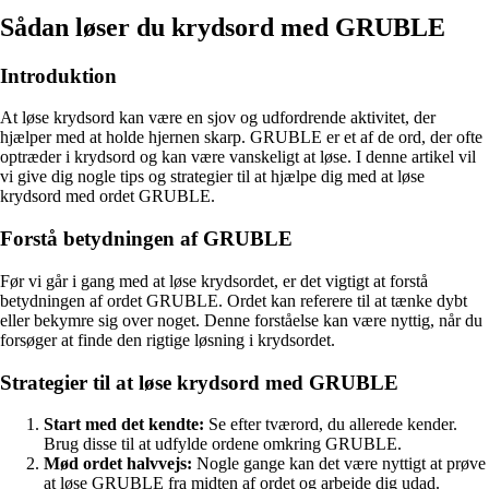
Sådan løser du krydsord med GRUBLE
Introduktion
At løse krydsord kan være en sjov og udfordrende aktivitet, der
hjælper med at holde hjernen skarp. GRUBLE er et af de ord, der ofte
optræder i krydsord og kan være vanskeligt at løse. I denne artikel vil
vi give dig nogle tips og strategier til at hjælpe dig med at løse
krydsord med ordet GRUBLE.
Forstå betydningen af GRUBLE
Før vi går i gang med at løse krydsordet, er det vigtigt at forstå
betydningen af ordet GRUBLE. Ordet kan referere til at tænke dybt
eller bekymre sig over noget. Denne forståelse kan være nyttig, når du
forsøger at finde den rigtige løsning i krydsordet.
Strategier til at løse krydsord med GRUBLE
Start med det kendte:
Se efter tværord, du allerede kender.
Brug disse til at udfylde ordene omkring GRUBLE.
Mød ordet halvvejs:
Nogle gange kan det være nyttigt at prøve
at løse GRUBLE fra midten af ordet og arbejde dig udad.