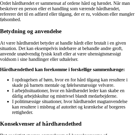
Ordet hårdhændet er sammensat af ordene hård og hændet. Når man
beskriver en person eller et handling som værende hårdhændet,
refererer det til en adfærd eller tilgang, der er ru, voldsom eller mangler
følsomhed.
Betydning og anvendelse
At være hårdhændet betyder at handle hårdt eller brutalt i en given
situation. Det kan eksempelvis indebære at behandle andre groft,
anvende unødvendig fysisk kraft eller at være uhensigtsmæssigt
voldsom i sine handlinger eller udtalelser.
Hårdhændethed kan forekomme i forskellige sammenhænge:
I opdragelsen af børn, hvor en for hård tilgang kan resultere i
skade på barnets mentale og følelsesmæssige velvære.
I arbejdssituationer, hvor en hårdhændet leder kan skabe en
dårlig arbejdskultur og mistrivsel blandt medarbejderne.
I politimæssige situationer, hvor hårdhændet magtanvendelse
kan resultere i misbrug af autoritet og krænkelse af borgeres
rettigheder.
Konsekvenser af hårdhændethed