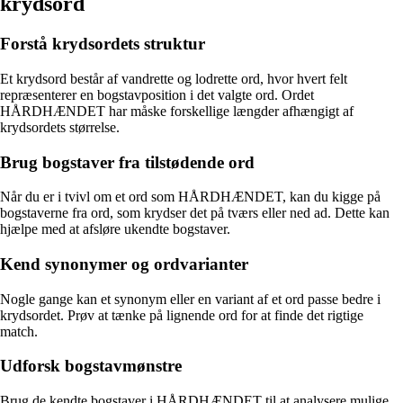
krydsord
Forstå krydsordets struktur
Et krydsord består af vandrette og lodrette ord, hvor hvert felt
repræsenterer en bogstavposition i det valgte ord. Ordet
HÅRDHÆNDET har måske forskellige længder afhængigt af
krydsordets størrelse.
Brug bogstaver fra tilstødende ord
Når du er i tvivl om et ord som HÅRDHÆNDET, kan du kigge på
bogstaverne fra ord, som krydser det på tværs eller ned ad. Dette kan
hjælpe med at afsløre ukendte bogstaver.
Kend synonymer og ordvarianter
Nogle gange kan et synonym eller en variant af et ord passe bedre i
krydsordet. Prøv at tænke på lignende ord for at finde det rigtige
match.
Udforsk bogstavmønstre
Brug de kendte bogstaver i HÅRDHÆNDET til at analysere mulige