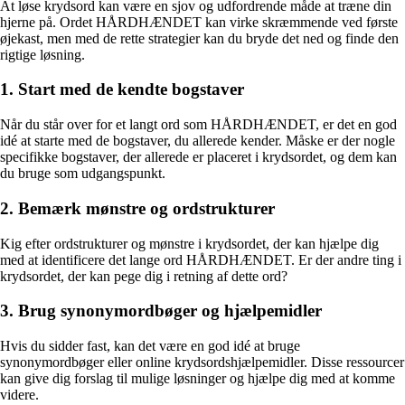
At løse krydsord kan være en sjov og udfordrende måde at træne din
hjerne på. Ordet HÅRDHÆNDET kan virke skræmmende ved første
øjekast, men med de rette strategier kan du bryde det ned og finde den
rigtige løsning.
1. Start med de kendte bogstaver
Når du står over for et langt ord som HÅRDHÆNDET, er det en god
idé at starte med de bogstaver, du allerede kender. Måske er der nogle
specifikke bogstaver, der allerede er placeret i krydsordet, og dem kan
du bruge som udgangspunkt.
2. Bemærk mønstre og ordstrukturer
Kig efter ordstrukturer og mønstre i krydsordet, der kan hjælpe dig
med at identificere det lange ord HÅRDHÆNDET. Er der andre ting i
krydsordet, der kan pege dig i retning af dette ord?
3. Brug synonymordbøger og hjælpemidler
Hvis du sidder fast, kan det være en god idé at bruge
synonymordbøger eller online krydsordshjælpemidler. Disse ressourcer
kan give dig forslag til mulige løsninger og hjælpe dig med at komme
videre.