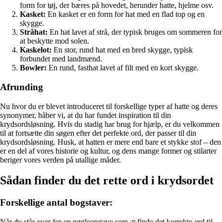
form for tøj, der bæres på hovedet, herunder hatte, hjelme osv.
Kasket:
En kasket er en form for hat med en flad top og en
skygge.
Stråhat:
En hat lavet af strå, der typisk bruges om sommeren for
at beskytte mod solen.
Kaskelot:
En stor, rund hat med en bred skygge, typisk
forbundet med landmænd.
Bowler:
En rund, fasthat lavet af filt med en kort skygge.
Afrunding
Nu hvor du er blevet introduceret til forskellige typer af hatte og deres
synonymer, håber vi, at du har fundet inspiration til din
krydsordsløsning. Hvis du stadig har brug for hjælp, er du velkommen
til at fortsætte din søgen efter det perfekte ord, der passer til din
krydsordsløsning. Husk, at hatten er mere end bare et stykke stof – den
er en del af vores historie og kultur, og dens mange former og stilarter
beriger vores verden på utallige måder.
Sådan finder du det rette ord i krydsordet
Forskellige antal bogstaver:
Når du står over for en nøgleopgave som at finde det korrekte ord til