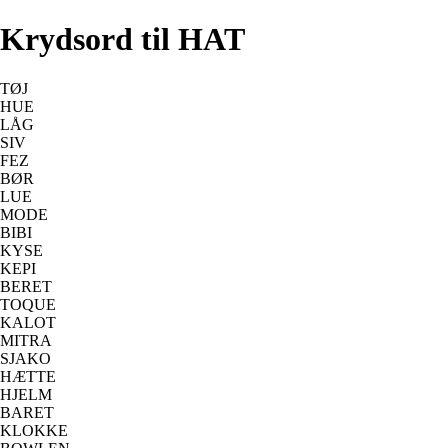
Krydsord til HAT
TØJ
HUE
LÅG
SIV
FEZ
BØR
LUE
MODE
BIBI
KYSE
KEPI
BERET
TOQUE
KALOT
MITRA
SJAKO
HÆTTE
HJELM
BARET
KLOKKE