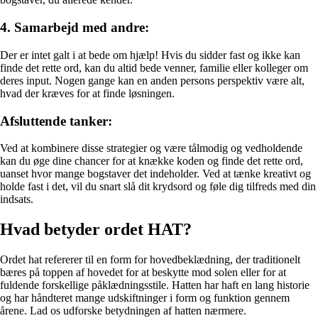
4. Samarbejd med andre:
Der er intet galt i at bede om hjælp! Hvis du sidder fast og ikke kan
finde det rette ord, kan du altid bede venner, familie eller kolleger om
deres input. Nogen gange kan en anden persons perspektiv være alt,
hvad der kræves for at finde løsningen.
Afsluttende tanker:
Ved at kombinere disse strategier og være tålmodig og vedholdende
kan du øge dine chancer for at knække koden og finde det rette ord,
uanset hvor mange bogstaver det indeholder. Ved at tænke kreativt og
holde fast i det, vil du snart slå dit krydsord og føle dig tilfreds med din
indsats.
Hvad betyder ordet HAT?
Ordet hat refererer til en form for hovedbeklædning, der traditionelt
bæres på toppen af hovedet for at beskytte mod solen eller for at
fuldende forskellige påklædningsstile. Hatten har haft en lang historie
og har håndteret mange udskiftninger i form og funktion gennem
årene. Lad os udforske betydningen af hatten nærmere.