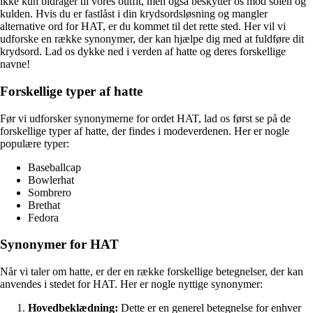
ikke kun bidrager til vores outfit, men også beskytter os mod solen og
kulden. Hvis du er fastlåst i din krydsordsløsning og mangler
alternative ord for HAT, er du kommet til det rette sted. Her vil vi
udforske en række synonymer, der kan hjælpe dig med at fuldføre dit
krydsord. Lad os dykke ned i verden af hatte og deres forskellige
navne!
Forskellige typer af hatte
Før vi udforsker synonymerne for ordet HAT, lad os først se på de
forskellige typer af hatte, der findes i modeverdenen. Her er nogle
populære typer:
Baseballcap
Bowlerhat
Sombrero
Brethat
Fedora
Synonymer for HAT
Når vi taler om hatte, er der en række forskellige betegnelser, der kan
anvendes i stedet for HAT. Her er nogle nyttige synonymer:
Hovedbeklædning:
Dette er en generel betegnelse for enhver