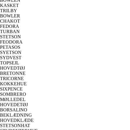
BOWLEN
KASKET
TRILBY
BOWLER
CHAKOT
FEDORA
TURBAN
STETSON
FEODORA
PETASOS
SYETSON
SYDVEST
TOPSEJL
HOVEDTØJ
BRETONNE
TRICORNE
KOKKEHUE
SIXPENCE
SOMBRERO
MØLLEDEL
HOVEDETØJ
BORSALINO
BEKLÆDNING
HOVEDKLÆDE
STETSONHAT