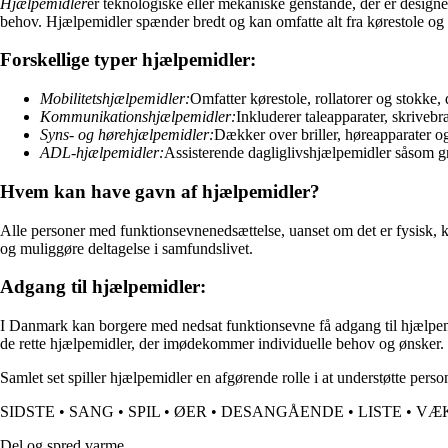
Hjælpemidler
er teknologiske eller mekaniske genstande, der er designe
behov. Hjælpemidler spænder bredt og kan omfatte alt fra kørestole og 
Forskellige typer hjælpemidler:
Mobilitetshjælpemidler:
Omfatter kørestole, rollatorer og stokke,
Kommunikationshjælpemidler:
Inkluderer taleapparater, skrive
Syns- og hørehjælpemidler:
Dækker over briller, høreapparater o
ADL-hjælpemidler:
Assisterende dagliglivshjælpemidler såsom gr
Hvem kan have gavn af hjælpemidler?
Alle personer med funktionsevnenedsættelse, uanset om det er fysisk, ko
og muliggøre deltagelse i samfundslivet.
Adgang til hjælpemidler:
I Danmark kan borgere med nedsat funktionsevne få adgang til hjælpemid
de rette hjælpemidler, der imødekommer individuelle behov og ønsker.
Samlet set spiller hjælpemidler en afgørende rolle i at understøtte pers
SIDSTE
•
SANG
•
SPIL
•
ØER
•
DESANGÅENDE
•
LISTE
•
VÆ
Del og spred varme