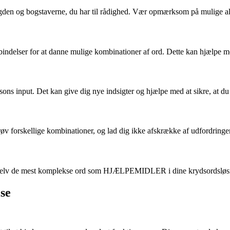
længden og bogstaverne, du har til rådighed. Vær opmærksom på mulige alt
ndelser for at danne mulige kombinationer af ord. Dette kan hjælpe med 
ons input. Det kan give dig nye indsigter og hjælpe med at sikre, at du 
 Prøv forskellige kombinationer, og lad dig ikke afskrække af udfordring
kle selv de mest komplekse ord som HJÆLPEMIDLER i dine krydsordsløsni
se