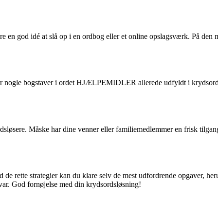
e en god idé at slå op i en ordbog eller et online opslagsværk. På den
har nogle bogstaver i ordet HJÆLPEMIDLER allerede udfyldt i krydsorde
øsere. Måske har dine venner eller familiemedlemmer en frisk tilgang ti
d de rette strategier kan du klare selv de mest udfordrende opgaver,
var. God fornøjelse med din krydsordsløsning!