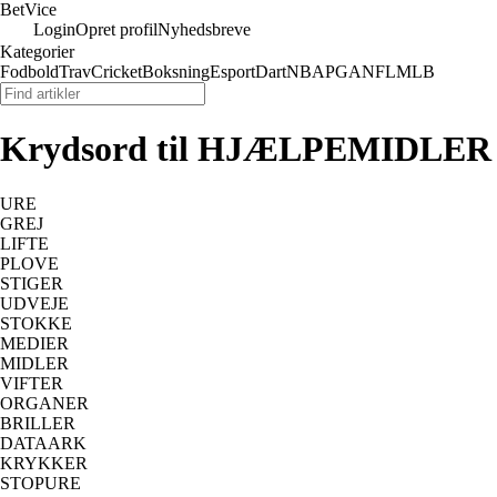
Bet
Vice
Login
Opret profil
Nyhedsbreve
Kategorier
Fodbold
Trav
Cricket
Boksning
Esport
Dart
NBA
PGA
NFL
MLB
Krydsord til HJÆLPEMIDLER
URE
GREJ
LIFTE
PLOVE
STIGER
UDVEJE
STOKKE
MEDIER
MIDLER
VIFTER
ORGANER
BRILLER
DATAARK
KRYKKER
STOPURE