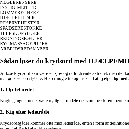
NEGLERENSERE
INSTRUMENTER
LOMMEREGNERE
HJÆLPEKILDER
RESERVEUDSTYR
SPADSERESTOKKE
TELESKOPSTIGER
REDNINGSBÆLTER
RYGMASSAGEPUDER
ARBEJDSREDSKABER
Sådan løser du krydsord med HJÆLPEM
At løse krydsord kan være en sjov og udfordrende aktivitet, men det k
mange krydsordsløsere. Her er nogle tip og tricks til at hjælpe dig med 
1. Opdel ordet
Nogle gange kan det være nyttigt at opdele det store og skræmmend
2. Kig efter ledetråde
Krydsordsgåder kommer ofte med ledetråde, enten i form af definitione
retning af Redskaber til assistance.