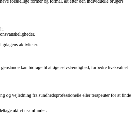
ave forskellige former og formål, alt efter den individuelle brugers
dt.
ionsvanskeligheder.
igdagens aktiviteter.
 genstande kan bidrage til at øge selvstændighed, forbedre livskvalitet
og vejledning fra sundhedsprofessionelle eller terapeuter for at finde
deltage aktivt i samfundet.