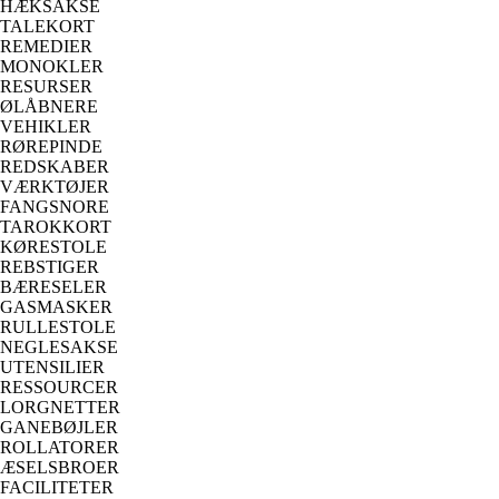
HÆKSAKSE
TALEKORT
REMEDIER
MONOKLER
RESURSER
ØLÅBNERE
VEHIKLER
RØREPINDE
REDSKABER
VÆRKTØJER
FANGSNORE
TAROKKORT
KØRESTOLE
REBSTIGER
BÆRESELER
GASMASKER
RULLESTOLE
NEGLESAKSE
UTENSILIER
RESSOURCER
LORGNETTER
GANEBØJLER
ROLLATORER
ÆSELSBROER
FACILITETER