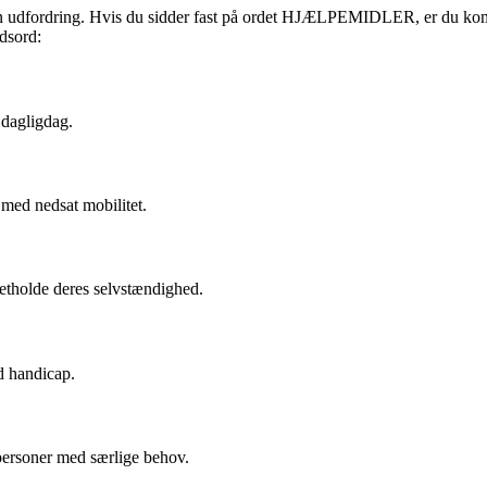
en udfordring. Hvis du sidder fast på ordet HJÆLPEMIDLER, er du kommet
dsord:
 dagligdag.
 med nedsat mobilitet.
retholde deres selvstændighed.
d handicap.
personer med særlige behov.