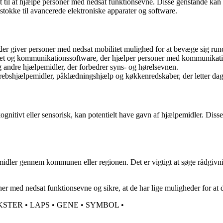
t til at hjælpe personer med nedsat funktionsevne. Disse genstande kan h
stokke til avancerede elektroniske apparater og software.
 der giver personer med nedsat mobilitet mulighed for at bevæge sig run
bræt og kommunikationssoftware, der hjælper personer med kommunikat
g andre hjælpemidler, der forbedrer syns- og hørelsevnen.
ebshjælpemidler, påklædningshjælp og køkkenredskaber, der letter dagl
gnitivt eller sensorisk, kan potentielt have gavn af hjælpemidler. Disse
ler gennem kommunen eller regionen. Det er vigtigt at søge rådgivning 
oner med nedsat funktionsevne og sikre, at de har lige muligheder for at 
KSTER
•
LAPS
•
GENE
•
SYMBOL
•