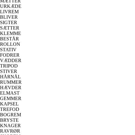
MÆTTER
URKÆDE
LIVREM
BLIVER
SIGTER
SÆTTER
KLEMME
BESTÅR
ROLLON
STATIV
FODRER
VÆDDER
TRIPOD
STIVER
HÅRNÅL
RUMMER
HÆVDER
ELMAST
GEMMER
KAPSEL
TREFOD
BOGREM
BRYSTE
KNAGER
RAVRØR