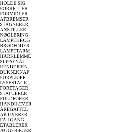
HOLDE SIG
FORRETTER
FORMIDLER
AFBREMSER
STAGNERER
ANSTILLER
NØGLERING
LAMPEKROG
BRØDFØDER
LAMPETARM
HÅRKLEMME
SLIPSENÅL
RENDEJERN
BUKSEKNAP
FORPLEJER
LYSESTAGE
FORETAGER
STATUERER
FULDFØRER
HÅNDHÆVER
ÅREGAFFEL
AKTIVERER
FÅ I GANG
ETABLERER
ÆGGEBÆGER