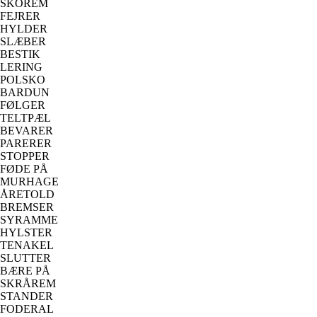
SKOREM
FEJRER
HYLDER
SLÆBER
BESTIK
LERING
POLSKO
BARDUN
FØLGER
TELTPÆL
BEVARER
PARERER
STOPPER
FØDE PÅ
MURHAGE
ÅRETOLD
BREMSER
SYRAMME
HYLSTER
TENAKEL
SLUTTER
BÆRE PÅ
SKRÅREM
STANDER
FODERAL