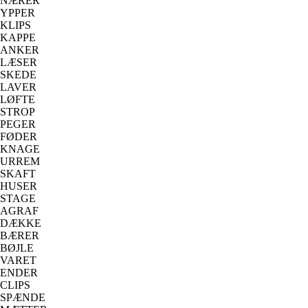
NÆRER
YPPER
KLIPS
KAPPE
ANKER
LÆSER
SKEDE
LAVER
LØFTE
STROP
PEGER
FØDER
KNAGE
URREM
SKAFT
HUSER
STAGE
AGRAF
DÆKKE
BÆRER
BØJLE
VARET
ENDER
CLIPS
SPÆNDE