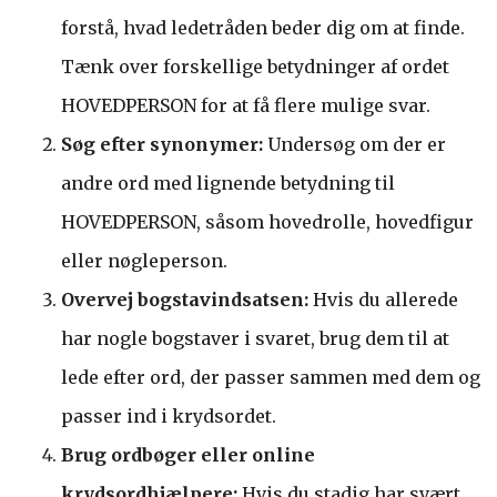
forstå, hvad ledetråden beder dig om at finde.
Tænk over forskellige betydninger af ordet
HOVEDPERSON for at få flere mulige svar.
Søg efter synonymer:
Undersøg om der er
andre ord med lignende betydning til
HOVEDPERSON, såsom hovedrolle, hovedfigur
eller nøgleperson.
Overvej bogstavindsatsen:
Hvis du allerede
har nogle bogstaver i svaret, brug dem til at
lede efter ord, der passer sammen med dem og
passer ind i krydsordet.
Brug ordbøger eller online
krydsordhjælpere:
Hvis du stadig har svært