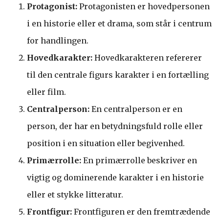
Protagonist:
Protagonisten er hovedpersonen
i en historie eller et drama, som står i centrum
for handlingen.
Hovedkarakter:
Hovedkarakteren refererer
til den centrale figurs karakter i en fortælling
eller film.
Centralperson:
En centralperson er en
person, der har en betydningsfuld rolle eller
position i en situation eller begivenhed.
Primærrolle:
En primærrolle beskriver en
vigtig og dominerende karakter i en historie
eller et stykke litteratur.
Frontfigur:
Frontfiguren er den fremtrædende