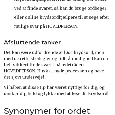
ved at finde svaret, så kan du bruge ordbøger
eller online krydsordhjælpere til at søge efter
mulige svar på HOVEDPERSON.
Afsluttende tanker
Det kan være udfordrende at løse krydsord, men
med de rette strategier og lidt tålmodighed kan du
helt sikkert finde svaret på ledetråden
HOVEDPERSON. Husk at nyde processen og have
det sjovt undervejs!
Vi håber, at disse tip har været nyttige for dig, og
ønsker dig held og lykke med at løse dit krydsord!
Synonymer for ordet