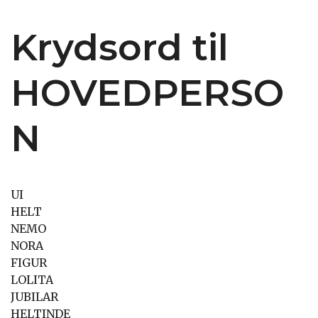
Krydsord til
HOVEDPERSO
N
UI
HELT
NEMO
NORA
FIGUR
LOLITA
JUBILAR
HELTINDE