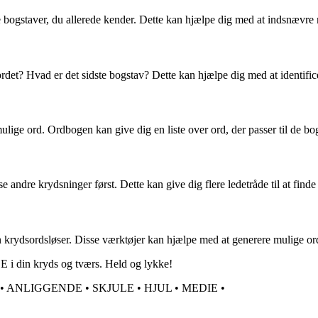
bogstaver, du allerede kender. Dette kan hjælpe dig med at indsnævre m
 ordet? Hvad er det sidste bogstav? Dette kan hjælpe dig med at identifi
lige ord. Ordbogen kan give dig en liste over ord, der passer til de bogs
øse andre krydsninger først. Dette kan give dig flere ledetråde til at fi
en krydsordsløser. Disse værktøjer kan hjælpe med at generere mulige or
DE i din kryds og tværs. Held og lykke!
•
ANLIGGENDE
•
SKJULE
•
HJUL
•
MEDIE
•