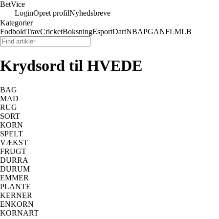
Bet
Vice
Login
Opret profil
Nyhedsbreve
Kategorier
Fodbold
Trav
Cricket
Boksning
Esport
Dart
NBA
PGA
NFL
MLB
Krydsord til HVEDE
BAG
MAD
RUG
SORT
KORN
SPELT
VÆKST
FRUGT
DURRA
DURUM
EMMER
PLANTE
KERNER
ENKORN
KORNART