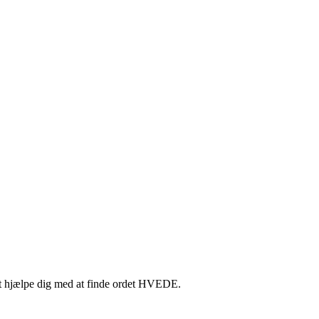
l at hjælpe dig med at finde ordet HVEDE.