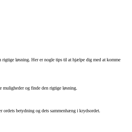
 rigtige løsning. Her er nogle tips til at hjælpe dig med at komme
 muligheder og finde den rigtige løsning.
ver ordets betydning og dets sammenhæng i krydsordet.