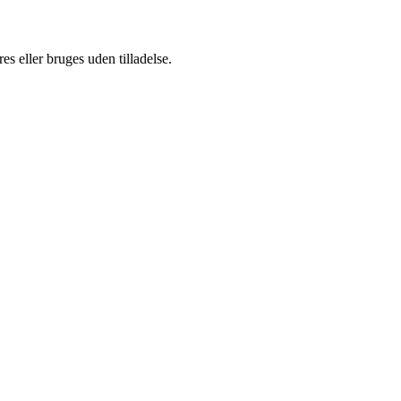
s eller bruges uden tilladelse.