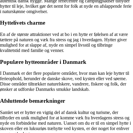
autentisk dansk hygge. Mange feriecentre og campingpladser tilbyder
hytter til leje, hvilket gør det nemt for folk at nyde en afslappende ferie
i naturskønne omgivelser.
Hyttelivets charme
En af de største attraktioner ved at bo i en hytte er følelsen af at være
tættere på naturen og væk fra stress og jag i hverdagen. Hytter giver
mulighed for at slappe af, nyde en simpel livsstil og tilbringe
kvalitetstid med familie og venner.
Populære hytteområder i Danmark
I Danmark er der flere populære områder, hvor man kan leje hytter til
ferieophold, herunder de danske skove, ved kysten eller ved søerne.
Disse områder tiltrækker naturelskere, vandrere, fiskere og folk, der
ønsker at udforske Danmarks smukke landskab.
Afsluttende bemærkninger
Samlet set er hytter en vigtig del af dansk kultur og turisme, der
tilbyder en unik mulighed for at komme væk fra hverdagens stress og
nyde en forbindelse med naturen. Uanset om du er til en simpel hytte i
skoven eller en luksuriøs træhytte ved kysten, er der noget for enhver