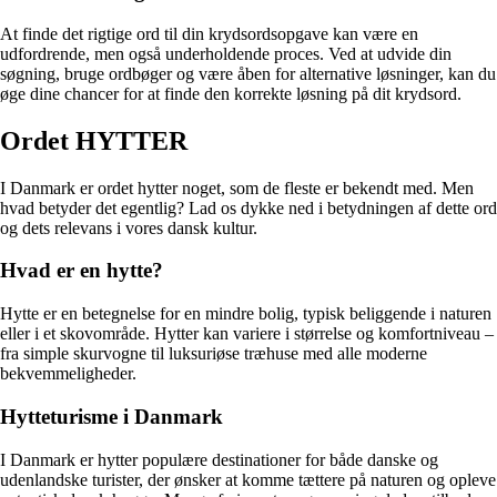
At finde det rigtige ord til din krydsordsopgave kan være en
udfordrende, men også underholdende proces. Ved at udvide din
søgning, bruge ordbøger og være åben for alternative løsninger, kan du
øge dine chancer for at finde den korrekte løsning på dit krydsord.
Ordet HYTTER
I Danmark er ordet hytter noget, som de fleste er bekendt med. Men
hvad betyder det egentlig? Lad os dykke ned i betydningen af dette ord
og dets relevans i vores dansk kultur.
Hvad er en hytte?
Hytte er en betegnelse for en mindre bolig, typisk beliggende i naturen
eller i et skovområde. Hytter kan variere i størrelse og komfortniveau –
fra simple skurvogne til luksuriøse træhuse med alle moderne
bekvemmeligheder.
Hytteturisme i Danmark
I Danmark er hytter populære destinationer for både danske og
udenlandske turister, der ønsker at komme tættere på naturen og opleve