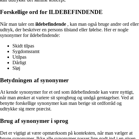
Forskellige ord for ILDEBEFINDENDE
Når man taler om
ildebefindende
, kan man også bruge andre ord eller
udtryk, der beskriver en persons tilstand eller følelse. Her er nogle
synonymer for ildebefindende:
Skidt tilpas
Sygdomsramt
Utilpas
Dårligt
Sløj
Betydningen af synonymer
At kende synonymer for et ord som ildebefindende kan være nyttigt,
når man ønsker at variere sit sprogbrug og undgå gentagelser. Ved at
benytte forskellige synonymer kan man berige sit ordforråd og
udtrykke sig mere præcist.
Brug af synonymer i sprog
Det er vigtigt at være opmærksom på konteksten, når man vælger at
bruge synonymer. Ikke alle synonymer passer lige godt ind i en given