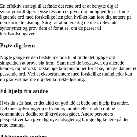
En effektiv strategi til at finde det rette ord er at benytte dig af
synonymordbøger. Disse ressourcer giver dig mulighed for at finde
lignende ord med forskellige længder, hvilket kan føre dig tættere på
den korrekte løsning. Sørg for at notere dig de mest relevante
synonymer og prøv dem af for at se, om de passer til
krydsordsopgaven.
Prøv dig frem
Nogle gange er den bedste metode til at finde det rigtige ord
simpelthen at prøve sig frem. Start med de bogstaver, du allerede
kender, og udforsk forskellige kombinationer for at se, om de danner et
passende ord. Ved at eksperimentere med forskellige muligheder kan
du gradvist nærme dig den korrekte løsning.
Få hjælp fra andre
Hvis du står fast, er det altid en god idé at bede om hjælp fra andre.
Del dine oplysninger med venner, familie eller endda online
communities dedikeret til krydsordsgåder. Andre personers
perspektiver kan give dig nye indsigter og bringe dig tættere på den
rette løsning.
Afsluttende tanker