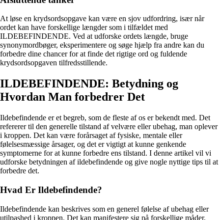
At løse en krydsordsopgave kan være en sjov udfordring, især når
ordet kan have forskellige længder som i tilfældet med
ILDEBEFINDENDE. Ved at udforske ordets længde, bruge
synonymordbøger, eksperimentere og søge hjælp fra andre kan du
forbedre dine chancer for at finde det rigtige ord og fuldende
krydsordsopgaven tilfredsstillende.
ILDEBEFINDENDE: Betydning og
Hvordan Man forbedrer Det
Ildebefindende er et begreb, som de fleste af os er bekendt med. Det
refererer til den generelle tilstand af velvære eller ubehag, man oplever
i kroppen. Det kan være forårsaget af fysiske, mentale eller
følelsesmæssige årsager, og det er vigtigt at kunne genkende
symptomerne for at kunne forbedre ens tilstand. I denne artikel vil vi
udforske betydningen af ildebefindende og give nogle nyttige tips til at
forbedre det.
Hvad Er Ildebefindende?
Ildebefindende kan beskrives som en generel følelse af ubehag eller
utilpashed i kroppen. Det kan manifestere sig på forskellige måder,