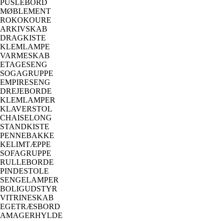
PUSLEBORD
MØBLEMENT
ROKOKOURE
ARKIVSKAB
DRAGKISTE
KLEMLAMPE
VARMESKAB
ETAGESENG
SOGAGRUPPE
EMPIRESENG
DREJEBORDE
KLEMLAMPER
KLAVERSTOL
CHAISELONG
STANDKISTE
PENNEBAKKE
KELIMTÆPPE
SOFAGRUPPE
RULLEBORDE
PINDESTOLE
SENGELAMPER
BOLIGUDSTYR
VITRINESKAB
EGETRÆSBORD
AMAGERHYLDE