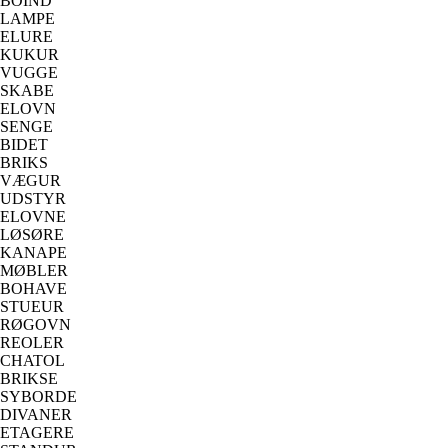
BOIND
LAMPE
ELURE
KUKUR
VUGGE
SKABE
ELOVN
SENGE
BIDET
BRIKS
VÆGUR
UDSTYR
ELOVNE
LØSØRE
KANAPE
MØBLER
BOHAVE
STUEUR
RØGOVN
REOLER
CHATOL
BRIKSE
SYBORDE
DIVANER
ETAGERE