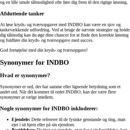
og en lille smule tålmodighed ofte føre dig frem til den rigtige løsning.
Afsluttende tanker
At løse kryds- og tværsopgaver med INDBO kan være en sjov og
tankevækkende udfordring. Ved at bruge de nævnte strategier og holde
dig tålmodig kan du øge dine chancer for at finde den korrekte løsning
og fuldføre din kryds- og tværsopgave med succes.
God fornøjelse med din kryds- og tværsopgave!
Synonymer for INDBO
Hvad er synonymer?
Synonymer er ord, der har samme eller lignende betydning som et
andet ord. Når det kommer til ordet INDBO, kan der være flere
synonymer at vælge imellem.
Nogle synonymer for INDBO inkluderer:
Ejendele:
Dette refererer til de fysiske genstande og ting, man
ejer i sit hjem eller på sin ejendom.
Besiddelser:
De ting og ejendele, man har i sin besiddelse, kan