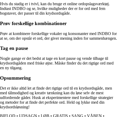
Hvis du stadig er i tvivl, kan du bruge et online ordopslagsværktøj.
Indtast INDBO og se, hvilke muligheder der er for ord med fem
bogstaver, der passer til din krydsordsgåde.
Prøv forskellige kombinationer
Prøv at kombinere forskellige vokaler og konsonanter med INDBO for
at se, om der opstår et ord, der giver mening inden for sammenhængen.
Tag en pause
Nogle gange er det bedst at tage en kort pause og vende tilbage til
krydsordsgåden med friske øjne. Måske finder du det rigtige ord med
en ny tilgang.
Opsummering
Det er ikke altid let at finde det rigtige ord til en krydsordsgåde, men
med tålmodighed og kreativ tænkning kan du løse selv de mest
udfordrende gåder. Husk at eksperimentere med forskellige strategier
og metoder for at finde det perfekte ord. Held og lykke med din
krydsordsløsning!
BIFLOD
•
UDSAGN
•
LØB
•
GRATIS
•
SANG
•
VÅBEN
•