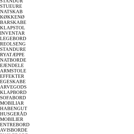
STANDUR
STUEURE
NATSKAB
KØKKENØ
BARSKABE
KLAPSTOL
INVENTAR
LEGEBORD
REOLSENG
STANDURE
RYATÆPPE
NATBORDE
EJENDELE
ARMSTOLE
EFFEKTER
EGESKABE
ARVEGODS
KLAPBORD
SOFABORD
MOBILIAR
HABENGUT
HUSGERÅD
MOBILIER
ENTREBORD
AVISBORDE