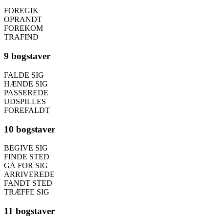
FOREGIK
OPRANDT
FOREKOM
TRAFIND
9 bogstaver
FALDE SIG
HÆNDE SIG
PASSEREDE
UDSPILLES
FOREFALDT
10 bogstaver
BEGIVE SIG
FINDE STED
GÅ FOR SIG
ARRIVEREDE
FANDT STED
TRÆFFE SIG
11 bogstaver