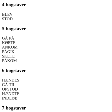
4 bogstaver
BLEV
STOD
5 bogstaver
GÅ PÅ
KØRTE
ANKOM
PÅGIK
SKETE
PÅKOM
6 bogstaver
HÆNDES
GÅ TIL
OPSTOD
HÆNDTE
INDLØB
7 bogstaver