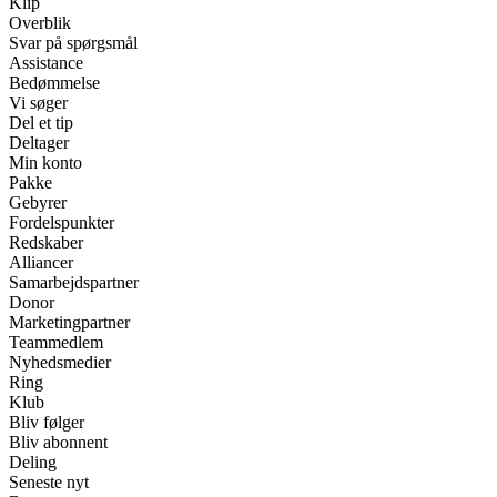
Klip
Overblik
Svar på spørgsmål
Assistance
Bedømmelse
Vi søger
Del et tip
Deltager
Min konto
Pakke
Gebyrer
Fordelspunkter
Redskaber
Alliancer
Samarbejdspartner
Donor
Marketingpartner
Teammedlem
Nyhedsmedier
Ring
Klub
Bliv følger
Bliv abonnent
Deling
Seneste nyt