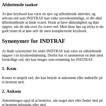
Afsluttende tanker
At løse krydsord kan være en sjov og udfordrende aktivitet, og
selvom ord som INDTRAF kan virke uoverkommelige, er det altid
tilfredsstillende at finde svaret. Husk at have tålmodighed og ikke
opgive, når du står over for svære ord. Med disse tips og tricks er du
godt rustet til at løse selv de mest komplicerede krydsord.
Synonymer for INDTRAF
At finde synonymer for ordet INDTRAF kan være en udfordrende
opgave i en krydsordsløsning. Derfor har vi sammensat en liste med
forskellige ord, der kan bruges som erstatning for INDTRAF.
1. Kom
Kom
er et simpelt ord, der kan betyde at ankomme eller indtræffe på
et bestemt sted.
2. Ankom
Ankom
bruges også til at beskrive, når noget sker eller finder sted på
et bestemt tidspunkt eller sted.