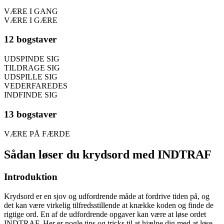
VÆRE I GANG
VÆRE I GÆRE
12 bogstaver
UDSPINDE SIG
TILDRAGE SIG
UDSPILLE SIG
VEDERFAREDES
INDFINDE SIG
13 bogstaver
VÆRE PÅ FÆRDE
Sådan løser du krydsord med INDTRAF
Introduktion
Krydsord er en sjov og udfordrende måde at fordrive tiden på, og
det kan være virkelig tilfredsstillende at knække koden og finde de
rigtige ord. En af de udfordrende opgaver kan være at løse ordet
INDTRAF. Her er nogle tips og tricks til at hjælpe dig med at løse