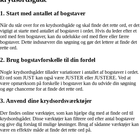
1. Start med antallet af bogstaver
Når du står over for en krydsordsgåde og skal finde det rette ord, er det
vigtigt at starte med antallet af bogstaver i ordet. Hvis du leder efter et
ord med fem bogstaver, kan du udelukke ord med flere eller færre
bogstaver. Dette indsnævrer din søgning og gør det lettere at finde det
rette ord.
2. Brug bogstavforskelle til din fordel
Nogle krydsordsgåder tillader variationer i antallet af bogstaver i ordet.
Et ord som JUST kan også være JUSTER eller JUSTERE. Ved at
være opmærksom på forskelle i bogstaver kan du udvide din søgning
og øge chancerne for at finde det rette ord.
3. Anvend dine krydsordsværktøjer
Der findes online værktøjer, som kan hjælpe dig med at finde ord til
krydsordsgåder. Disse værktøjer kan filtrere ord efter antal bogstaver
og give dig forslag til mulige løsninger. Brug af sådanne værktøjer kan
være en effektiv måde at finde det rette ord på.