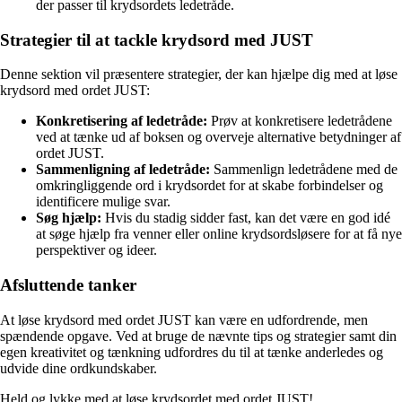
der passer til krydsordets ledetråde.
Strategier til at tackle krydsord med JUST
Denne sektion vil præsentere strategier, der kan hjælpe dig med at løse
krydsord med ordet JUST:
Konkretisering af ledetråde:
Prøv at konkretisere ledetrådene
ved at tænke ud af boksen og overveje alternative betydninger af
ordet JUST.
Sammenligning af ledetråde:
Sammenlign ledetrådene med de
omkringliggende ord i krydsordet for at skabe forbindelser og
identificere mulige svar.
Søg hjælp:
Hvis du stadig sidder fast, kan det være en god idé
at søge hjælp fra venner eller online krydsordsløsere for at få nye
perspektiver og ideer.
Afsluttende tanker
At løse krydsord med ordet JUST kan være en udfordrende, men
spændende opgave. Ved at bruge de nævnte tips og strategier samt din
egen kreativitet og tænkning udfordres du til at tænke anderledes og
udvide dine ordkundskaber.
Held og lykke med at løse krydsordet med ordet JUST!