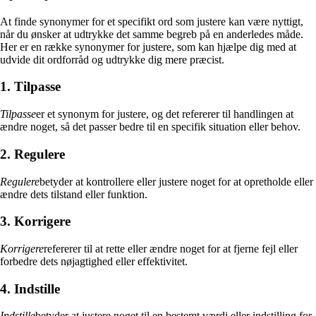
At finde synonymer for et specifikt ord som justere kan være nyttigt,
når du ønsker at udtrykke det samme begreb på en anderledes måde.
Her er en række synonymer for justere, som kan hjælpe dig med at
udvide dit ordforråd og udtrykke dig mere præcist.
1. Tilpasse
Tilpasse
er et synonym for justere, og det refererer til handlingen at
ændre noget, så det passer bedre til en specifik situation eller behov.
2. Regulere
Regulere
betyder at kontrollere eller justere noget for at opretholde eller
ændre dets tilstand eller funktion.
3. Korrigere
Korrigere
refererer til at rette eller ændre noget for at fjerne fejl eller
forbedre dets nøjagtighed eller effektivitet.
4. Indstille
Indstille
betyder at justere noget til en bestemt værdi eller indstilling for