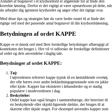
Antallet af bogstaver i et krydsordord er afgørende for at finde den
korrekte løsning. Derfor er det vigtigt at være opmærksom på dette, når
du arbejder dig igennem krydsordet og søger efter det rigtige svar.
Med disse tips og strategier bør du være bedre rustet til at finde det
rigtige ord med det passende antal bogstaver til din krydsordsløsning.
Betydningen af ordet KAPPE
Kappe er et dansk ord med flere forskellige betydninger afhængigt af
konteksten det bruges i. Her vil vi udforske de forskellige definitioner
af ordet og dets anvendelse i daglig tale.
Betydninger af ordet KAPPE:
Tøj:
I tøjverdenen refererer kappe typisk til en løstsiddende overtøj,
der ofte bæres over andre beklædningsgenstande som en jakke
eller kjole. Kapper har eksisteret i århundreder og er stadig
populære i modeverdenen i dag.
Beskyttelse:
Ordet kappe kan også bruges i sammenhænge, der henviser til
en beskyttende eller skjold-lignende dække, der bruges til at
skærme eller skjule noget. For eksempel anvendes kapper som