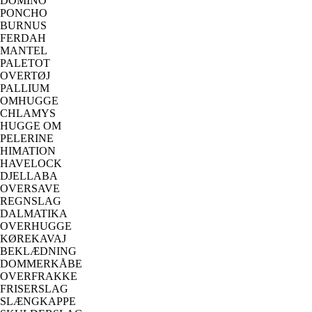
DOMINO
PONCHO
BURNUS
FERDAH
MANTEL
PALETOT
OVERTØJ
PALLIUM
OMHUGGE
CHLAMYS
HUGGE OM
PELERINE
HIMATION
HAVELOCK
DJELLABA
OVERSAVE
REGNSLAG
DALMATIKA
OVERHUGGE
KØREKAVAJ
BEKLÆDNING
DOMMERKÅBE
OVERFRAKKE
FRISERSLAG
SLÆNGKAPPE