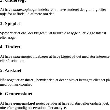
2. Undersøgt
At have
undersøgt
noget indebærer at have studeret det grundigt eller
nøje for at finde ud af mere om det.
3. Spejdet
Spejdet
er et ord, der bruges til at beskrive at søge eller kigge intenst
efter noget.
4. Tindret
At have
tindret
noget indebærer at have kigget på det med stor interesse
eller fascination.
5. Anskuet
Når noget er
anskuet
, betyder det, at det er blevet betragtet eller set på
med opmærksomhed.
6. Gennemskuet
At have
gennemskuet
noget betyder at have forstået eller opdaget det,
ofte efter grundig observation eller analyse.