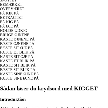
SPOTTET
BEMÆRKET
OVERVÆRET
FÅ KIK PÅ
BETRAGTET
FÅ KIG PÅ
FÅ ØJE PÅ
HOLDE UDKIG
BRUGE ØJNENE
KASTE ØJNENE PÅ
FÆSTE ØJNENE PÅ
FÆSTE SIT ØJE PÅ
FÆSTE ET BLIK PÅ
KASTE SIT ØJE PÅ
KASTE ET BLIK PÅ
KASTE SIT BLIK PÅ
FÆSTE SIT BLIK PÅ
KASTE SINE ØJNE PÅ
FÆSTE SINE ØJNE PÅ
Sådan løser du krydsord med KIGGET
Introduktion