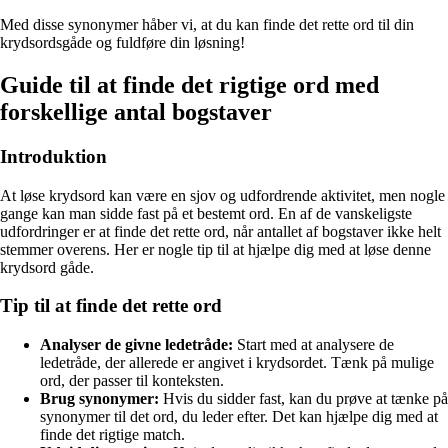
Med disse synonymer håber vi, at du kan finde det rette ord til din
krydsordsgåde og fuldføre din løsning!
Guide til at finde det rigtige ord med
forskellige antal bogstaver
Introduktion
At løse krydsord kan være en sjov og udfordrende aktivitet, men nogle
gange kan man sidde fast på et bestemt ord. En af de vanskeligste
udfordringer er at finde det rette ord, når antallet af bogstaver ikke helt
stemmer overens. Her er nogle tip til at hjælpe dig med at løse denne
krydsord gåde.
Tip til at finde det rette ord
Analyser de givne ledetråde:
Start med at analysere de
ledetråde, der allerede er angivet i krydsordet. Tænk på mulige
ord, der passer til konteksten.
Brug synonymer:
Hvis du sidder fast, kan du prøve at tænke på
synonymer til det ord, du leder efter. Det kan hjælpe dig med at
finde det rigtige match.