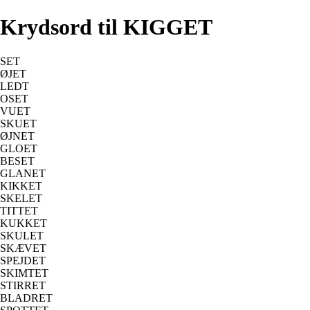
Krydsord til KIGGET
SET
ØJET
LEDT
OSET
VUET
SKUET
ØJNET
GLOET
BESET
GLANET
KIKKET
SKELET
TITTET
KUKKET
SKULET
SKÆVET
SPEJDET
SKIMTET
STIRRET
BLADRET