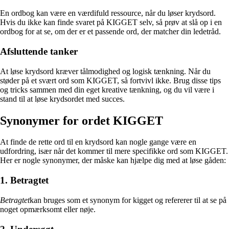
En ordbog kan være en værdifuld ressource, når du løser krydsord.
Hvis du ikke kan finde svaret på KIGGET selv, så prøv at slå op i en
ordbog for at se, om der er et passende ord, der matcher din ledetråd.
Afsluttende tanker
At løse krydsord kræver tålmodighed og logisk tænkning. Når du
støder på et svært ord som KIGGET, så fortvivl ikke. Brug disse tips
og tricks sammen med din eget kreative tænkning, og du vil være i
stand til at løse krydsordet med succes.
Synonymer for ordet KIGGET
At finde de rette ord til en krydsord kan nogle gange være en
udfordring, især når det kommer til mere specifikke ord som KIGGET.
Her er nogle synonymer, der måske kan hjælpe dig med at løse gåden:
1. Betragtet
Betragtet
kan bruges som et synonym for kigget og refererer til at se på
noget opmærksomt eller nøje.