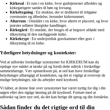
Kirkesal
: Et rum i en kirke, hvor gudstjenester afholdes og
kirkegængere samles til bøn og lovsang.
Kirkebygning
: En struktur, der er dedikeret til religiøse
ceremonier og tilbedelse, herunder kirkerummet.
Altarrum
: Området i en kirke, hvor alteret er placeret, og hvor
præster udfører liturgiske handlinger.
Kirkegård
: Et område, der bruges til at begrave afdøde med
tilknytning til den nærliggende kirke.
Kirkekrypt
: En underjordisk gravkammer eller grav i
tilknytning til en kirke.
Yderligere betydninger og kontekster:
Ved at udforske forskellige synonymer for KIRKERUM kan du
opdage nye måder at tænke på og forstå dette udtryk i forskellige
sammenhænge. Vær opmærksom på, at ord kan have forskellige
betydninger afhængigt af konteksten, og det er vigtigt at overveje de
mulige betydninger, når du arbejder med krydsord.
Vi håber, at denne liste over synonymer har været nyttig for dig i din
søgen efter den rigtige løsning på dit krydsord. Fortsæt med at
udforske og lære nye ord, da det kan berige dit sprog og din forståelse.
Sådan finder du det rigtige ord til din