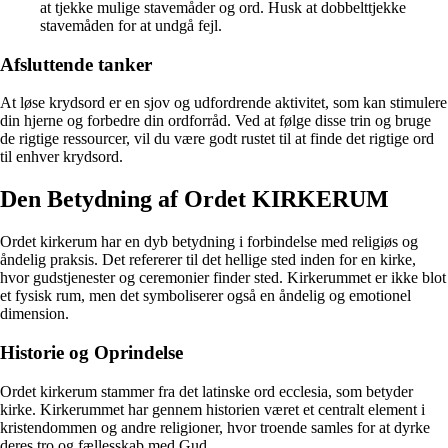
at tjekke mulige stavemåder og ord. Husk at dobbelttjekke
stavemåden for at undgå fejl.
Afsluttende tanker
At løse krydsord er en sjov og udfordrende aktivitet, som kan stimulere
din hjerne og forbedre din ordforråd. Ved at følge disse trin og bruge
de rigtige ressourcer, vil du være godt rustet til at finde det rigtige ord
til enhver krydsord.
Den Betydning af Ordet KIRKERUM
Ordet kirkerum har en dyb betydning i forbindelse med religiøs og
åndelig praksis. Det refererer til det hellige sted inden for en kirke,
hvor gudstjenester og ceremonier finder sted. Kirkerummet er ikke blot
et fysisk rum, men det symboliserer også en åndelig og emotionel
dimension.
Historie og Oprindelse
Ordet kirkerum stammer fra det latinske ord ecclesia, som betyder
kirke. Kirkerummet har gennem historien været et centralt element i
kristendommen og andre religioner, hvor troende samles for at dyrke
deres tro og fællesskab med Gud.