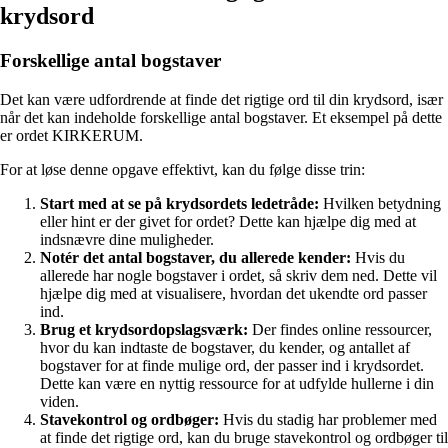
krydsord
Forskellige antal bogstaver
Det kan være udfordrende at finde det rigtige ord til din krydsord, især
når det kan indeholde forskellige antal bogstaver. Et eksempel på dette
er ordet KIRKERUM.
For at løse denne opgave effektivt, kan du følge disse trin:
Start med at se på krydsordets ledetråde:
Hvilken betydning
eller hint er der givet for ordet? Dette kan hjælpe dig med at
indsnævre dine muligheder.
Notér det antal bogstaver, du allerede kender:
Hvis du
allerede har nogle bogstaver i ordet, så skriv dem ned. Dette vil
hjælpe dig med at visualisere, hvordan det ukendte ord passer
ind.
Brug et krydsordopslagsværk:
Der findes online ressourcer,
hvor du kan indtaste de bogstaver, du kender, og antallet af
bogstaver for at finde mulige ord, der passer ind i krydsordet.
Dette kan være en nyttig ressource for at udfylde hullerne i din
viden.
Stavekontrol og ordbøger:
Hvis du stadig har problemer med
at finde det rigtige ord, kan du bruge stavekontrol og ordbøger til