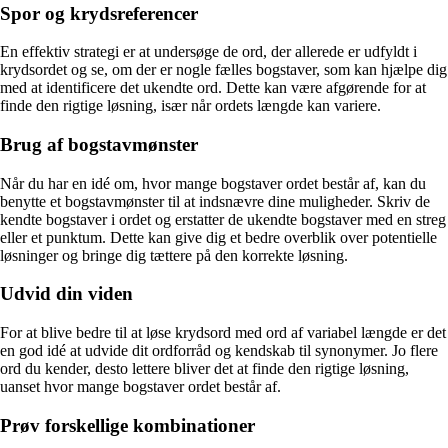
Spor og krydsreferencer
En effektiv strategi er at undersøge de ord, der allerede er udfyldt i
krydsordet og se, om der er nogle fælles bogstaver, som kan hjælpe dig
med at identificere det ukendte ord. Dette kan være afgørende for at
finde den rigtige løsning, især når ordets længde kan variere.
Brug af bogstavmønster
Når du har en idé om, hvor mange bogstaver ordet består af, kan du
benytte et bogstavmønster til at indsnævre dine muligheder. Skriv de
kendte bogstaver i ordet og erstatter de ukendte bogstaver med en streg
eller et punktum. Dette kan give dig et bedre overblik over potentielle
løsninger og bringe dig tættere på den korrekte løsning.
Udvid din viden
For at blive bedre til at løse krydsord med ord af variabel længde er det
en god idé at udvide dit ordforråd og kendskab til synonymer. Jo flere
ord du kender, desto lettere bliver det at finde den rigtige løsning,
uanset hvor mange bogstaver ordet består af.
Prøv forskellige kombinationer