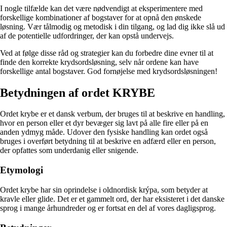
I nogle tilfælde kan det være nødvendigt at eksperimentere med
forskellige kombinationer af bogstaver for at opnå den ønskede
løsning. Vær tålmodig og metodisk i din tilgang, og lad dig ikke slå ud
af de potentielle udfordringer, der kan opstå undervejs.
Ved at følge disse råd og strategier kan du forbedre dine evner til at
finde den korrekte krydsordsløsning, selv når ordene kan have
forskellige antal bogstaver. God fornøjelse med krydsordsløsningen!
Betydningen af ordet KRYBE
Ordet krybe er et dansk verbum, der bruges til at beskrive en handling,
hvor en person eller et dyr bevæger sig lavt på alle fire eller på en
anden ydmyg måde. Udover den fysiske handling kan ordet også
bruges i overført betydning til at beskrive en adfærd eller en person,
der opfattes som underdanig eller snigende.
Etymologi
Ordet krybe har sin oprindelse i oldnordisk krýpa, som betyder at
kravle eller glide. Det er et gammelt ord, der har eksisteret i det danske
sprog i mange århundreder og er fortsat en del af vores dagligsprog.