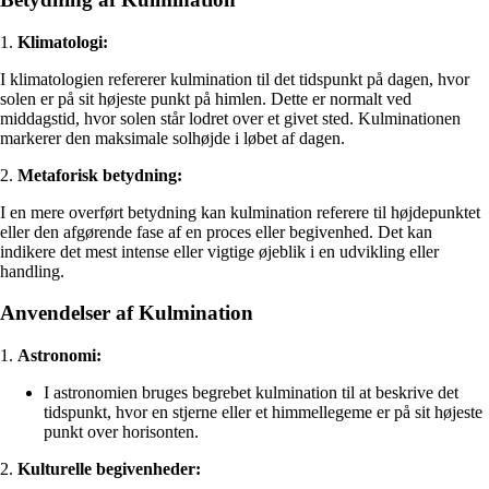
1.
Klimatologi:
I klimatologien refererer kulmination til det tidspunkt på dagen, hvor
solen er på sit højeste punkt på himlen. Dette er normalt ved
middagstid, hvor solen står lodret over et givet sted. Kulminationen
markerer den maksimale solhøjde i løbet af dagen.
2.
Metaforisk betydning:
I en mere overført betydning kan kulmination referere til højdepunktet
eller den afgørende fase af en proces eller begivenhed. Det kan
indikere det mest intense eller vigtige øjeblik i en udvikling eller
handling.
Anvendelser af Kulmination
1.
Astronomi:
I astronomien bruges begrebet kulmination til at beskrive det
tidspunkt, hvor en stjerne eller et himmellegeme er på sit højeste
punkt over horisonten.
2.
Kulturelle begivenheder: