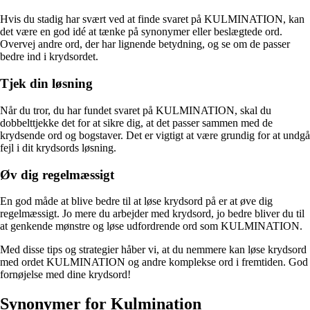
Hvis du stadig har svært ved at finde svaret på KULMINATION, kan
det være en god idé at tænke på synonymer eller beslægtede ord.
Overvej andre ord, der har lignende betydning, og se om de passer
bedre ind i krydsordet.
Tjek din løsning
Når du tror, du har fundet svaret på KULMINATION, skal du
dobbelttjekke det for at sikre dig, at det passer sammen med de
krydsende ord og bogstaver. Det er vigtigt at være grundig for at undgå
fejl i dit krydsords løsning.
Øv dig regelmæssigt
En god måde at blive bedre til at løse krydsord på er at øve dig
regelmæssigt. Jo mere du arbejder med krydsord, jo bedre bliver du til
at genkende mønstre og løse udfordrende ord som KULMINATION.
Med disse tips og strategier håber vi, at du nemmere kan løse krydsord
med ordet KULMINATION og andre komplekse ord i fremtiden. God
fornøjelse med dine krydsord!
Synonymer for Kulmination