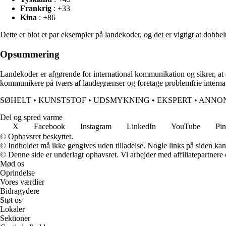
Frankrig
: +33
Kina
: +86
Dette er blot et par eksempler på landekoder, og det er vigtigt at dobbe
Opsummering
Landekoder er afgørende for international kommunikation og sikrer, at 
kommunikere på tværs af landegrænser og foretage problemfrie interna
SØHELT
•
KUNSTSTOF
•
UDSMYKNING
•
EKSPERT
•
ANNO
Del og spred varme
X
Facebook
Instagram
LinkedIn
YouTube
Pin
© Ophavsret beskyttet.
© Indholdet må ikke gengives uden tilladelse. Nogle links på siden ka
© Denne side er underlagt ophavsret. Vi arbejder med affiliatepartnere 
Mød os
Oprindelse
Vores værdier
Bidragydere
Støt os
Lokaler
Sektioner