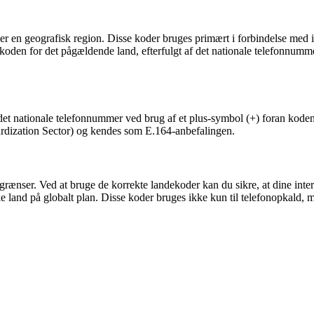
ler en geografisk region. Disse koder bruges primært i forbindelse med i
ndekoden for det pågældende land, efterfulgt af det nationale telefonnumme
ra det nationale telefonnummer ved brug af et plus-symbol (+) foran kode
rdization Sector) og kendes som E.164-anbefalingen.
ænser. Ved at bruge de korrekte landekoder kan du sikre, at dine inter
ikke land på globalt plan. Disse koder bruges ikke kun til telefonopkal