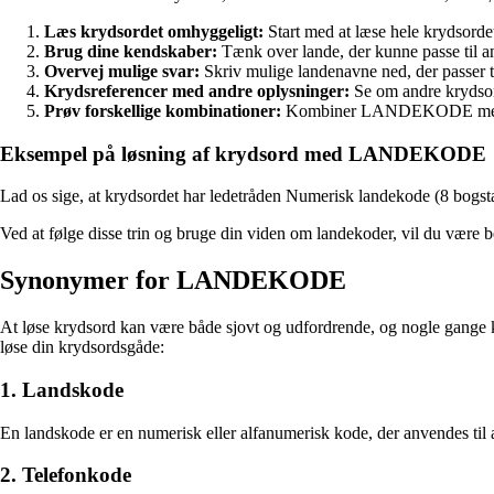
Læs krydsordet omhyggeligt:
Start med at læse hele krydsor
Brug dine kendskaber:
Tænk over lande, der kunne passe til
Overvej mulige svar:
Skriv mulige landenavne ned, der passer t
Krydsreferencer med andre oplysninger:
Se om andre krydsord
Prøv forskellige kombinationer:
Kombiner LANDEKODE med and
Eksempel på løsning af krydsord med LANDEKODE
Lad os sige, at krydsordet har ledetråden Numerisk landekode (8 bog
Ved at følge disse trin og bruge din viden om landekoder, vil du vær
Synonymer for LANDEKODE
At løse krydsord kan være både sjovt og udfordrende, og nogle gange
løse din krydsordsgåde:
1. Landskode
En landskode er en numerisk eller alfanumerisk kode, der anvendes til a
2. Telefonkode