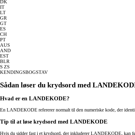
DK
IT
LT
GR
GT
ES
CH
PT
AUS
AND
EST
BLR
S ZS
KENDINGSBOGSTAV
Sådan løser du krydsord med LANDEKO
Hvad er en LANDEKODE?
En LANDEKODE refererer normalt til den numeriske kode, der identifice
Tip til at løse krydsord med LANDEKODE
Hvis du sidder fast i et krydsord, der inkluderer LANDEKODE, kan fø