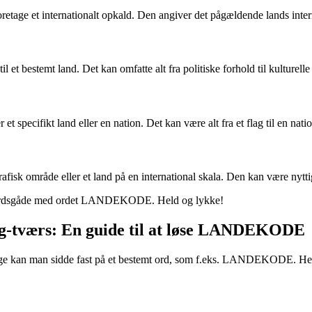
foretage et internationalt opkald. Den angiver det pågældende lands inte
il et bestemt land. Det kan omfatte alt fra politiske forhold til kulturelle
t specifikt land eller en nation. Det kan være alt fra et flag til en nati
rafisk område eller et land på en international skala. Den kan være nytti
krydsordsgåde med ordet LANDEKODE. Held og lykke!
s-og-tværs: En guide til at løse LANDEKODE
e kan man sidde fast på et bestemt ord, som f.eks. LANDEKODE. Her er n