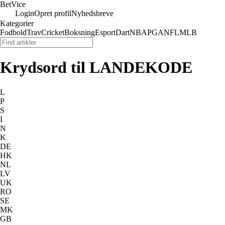
Bet
Vice
Login
Opret profil
Nyhedsbreve
Kategorier
Fodbold
Trav
Cricket
Boksning
Esport
Dart
NBA
PGA
NFL
MLB
Krydsord til LANDEKODE
L
P
S
I
N
K
DE
HK
NL
LV
UK
RO
SE
MK
GB