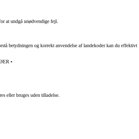
 for at undgå unødvendige fejl.
forstå betydningen og korrekt anvendelse af landekoder kan du effektivt
ØER
•
s eller bruges uden tilladelse.