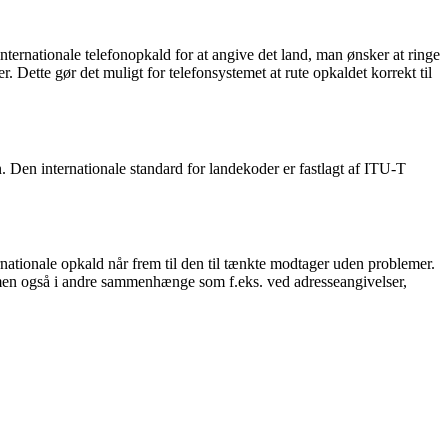
nternationale telefonopkald for at angive det land, man ønsker at ringe
r. Dette gør det muligt for telefonsystemet at rute opkaldet korrekt til
n. Den internationale standard for landekoder er fastlagt af ITU-T
nationale opkald når frem til den til tænkte modtager uden problemer.
d, men også i andre sammenhænge som f.eks. ved adresseangivelser,