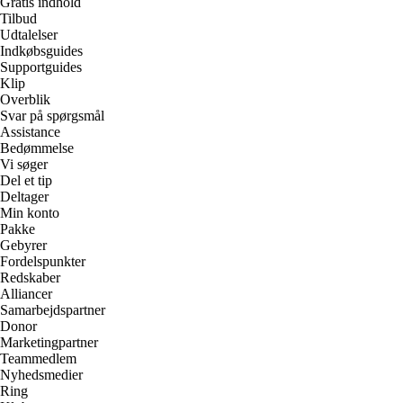
Gratis indhold
Tilbud
Udtalelser
Indkøbsguides
Supportguides
Klip
Overblik
Svar på spørgsmål
Assistance
Bedømmelse
Vi søger
Del et tip
Deltager
Min konto
Pakke
Gebyrer
Fordelspunkter
Redskaber
Alliancer
Samarbejdspartner
Donor
Marketingpartner
Teammedlem
Nyhedsmedier
Ring