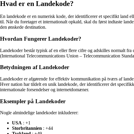
Hvad er en Landekode?
En landekode er en numerisk kode, der identificerer et specifikt land el
til. Når du foretager et internationalt opkald, skal du først indtaste la
den ønskede destination.
Hvordan Fungerer Landekoder?
Landekoder består typisk af en eller flere cifre og adskilles normalt f
(International Telecommunications Union – Telecommunication Standa
Betydningen af Landekoder
Landekoder er afgørende for effektiv kommunikation på tværs af landegr
Hver nation har tildelt en unik landekode, der identificerer det specif
internationale forsendelser og internetdomæner.
Eksempler på Landekoder
Nogle almindelige landekoder inkluderer:
USA
: +1
Storbritannien
: +44
Tyskland
: +49