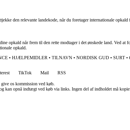
lttjekke den relevante landekode, når du foretager internationale opkald
dine opkald når frem til den rette modtager i det ønskede land. Ved at 
tionale opkald.
NCE
•
HJÆLPEMIDLER
•
TILNAVN
•
NORDISK GUD
•
SURT
•
terest
TikTok
Mail
RSS
n give os kommission ved køb.
og kan opnå indtægt ved køb via links. Ingen del af indholdet må kopiere