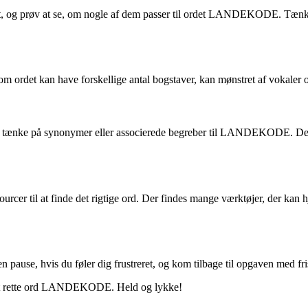
rdet, og prøv at se, om nogle af dem passer til ordet LANDEKODE. Tænk 
 ordet kan have forskellige antal bogstaver, kan mønstret af vokaler 
e at tænke på synonymer eller associerede begreber til LANDEKODE. Dett
ssourcer til at finde det rigtige ord. Der findes mange værktøjer, der k
g en pause, hvis du føler dig frustreret, og kom tilbage til opgaven med fr
e det rette ord LANDEKODE. Held og lykke!