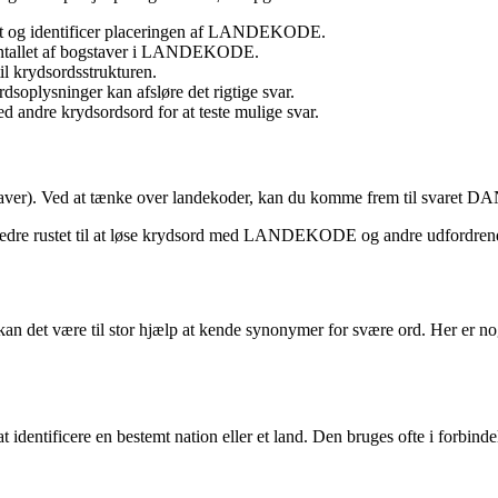
det og identificer placeringen af LANDEKODE.
 antallet af bogstaver i LANDEKODE.
il krydsordsstrukturen.
soplysninger kan afsløre det rigtige svar.
re krydsordsord for at teste mulige svar.
staver). Ved at tænke over landekoder, kan du komme frem til svaret
e bedre rustet til at løse krydsord med LANDEKODE og andre udfordrend
 kan det være til stor hjælp at kende synonymer for svære ord. Her 
t identificere en bestemt nation eller et land. Den bruges ofte i forbin