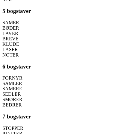
5 bogstaver
SAMER
BØDER
LAVER
BREVE
KLUDE
LASER
NOTER
6 bogstaver
FORNYR
SAMLER
SAMERE
SEDLER
SMØRER
BEDRER
7 bogstaver
STOPPER
PJALTER