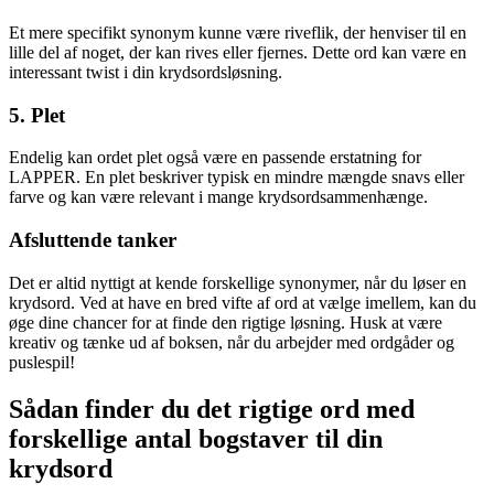
Et mere specifikt synonym kunne være riveflik, der henviser til en
lille del af noget, der kan rives eller fjernes. Dette ord kan være en
interessant twist i din krydsordsløsning.
5. Plet
Endelig kan ordet plet også være en passende erstatning for
LAPPER. En plet beskriver typisk en mindre mængde snavs eller
farve og kan være relevant i mange krydsordsammenhænge.
Afsluttende tanker
Det er altid nyttigt at kende forskellige synonymer, når du løser en
krydsord. Ved at have en bred vifte af ord at vælge imellem, kan du
øge dine chancer for at finde den rigtige løsning. Husk at være
kreativ og tænke ud af boksen, når du arbejder med ordgåder og
puslespil!
Sådan finder du det rigtige ord med
forskellige antal bogstaver til din
krydsord