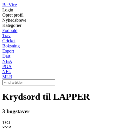
Bet
Vice
Login
Opret profil
Nyhedsbreve
Kategorier
Fodbold
Trav
Cricket
Boksning
Esport
Dart
NBA
PGA
NFL
MLB
Krydsord til LAPPER
3 bogstaver
TØJ
SYR