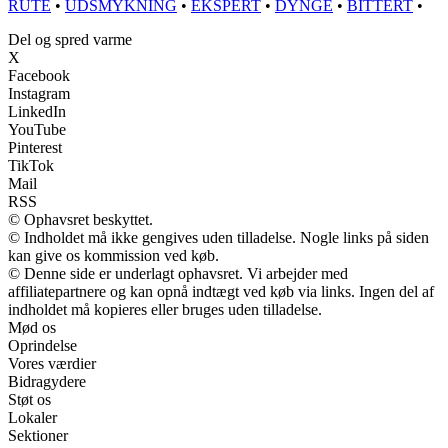
RUTE
•
UDSMYKNING
•
EKSPERT
•
DYNGE
•
BITTERT
•
Del og spred varme
X
Facebook
Instagram
LinkedIn
YouTube
Pinterest
TikTok
Mail
RSS
© Ophavsret beskyttet.
© Indholdet må ikke gengives uden tilladelse. Nogle links på siden
kan give os kommission ved køb.
© Denne side er underlagt ophavsret. Vi arbejder med
affiliatepartnere og kan opnå indtægt ved køb via links. Ingen del af
indholdet må kopieres eller bruges uden tilladelse.
Mød os
Oprindelse
Vores værdier
Bidragydere
Støt os
Lokaler
Sektioner