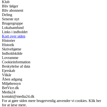
Klub
Bliv følger
Bliv abonnent
Deling
Seneste nyt
Brugergruppe
Lokalsamfund
Links i indholdet
Kort over siden
Historier
Historik
Skrivehjørne
Indholdskilde
Lovramme
Cookieinformation
Beskyttelse af data
Ejerskab
Vilkår
Åben adgang
Miljøhensyn
BetVice.dk
Media24
kontakt@media24.dk
For at gøre siden mere brugervenlig anvender vi cookies. Klik her
for at læse mere.