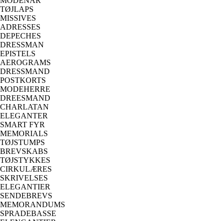
MODENAR
TØJLAPS
MISSIVES
ADRESSES
DEPECHES
DRESSMAN
EPISTELS
AEROGRAMS
DRESSMAND
POSTKORTS
MODEHERRE
DREESMAND
CHARLATAN
ELEGANTER
SMART FYR
MEMORIALS
TØJSTUMPS
BREVSKABS
TØJSTYKKES
CIRKULÆRES
SKRIVELSES
ELEGANTIER
SENDEBREVS
MEMORANDUMS
SPRADEBASSE