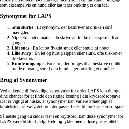
som eksempelvis en hund eller kat tager omkring et område.
Synonymer for LAPS
Små slurke
: Et synonym, der beskriver at drikke i små
mængder.
Nip
: En anden måde at beskrive at drikke eller spise lidt ad
gangen.
Lidt snas
: En let og flygtig smag eller smule af noget.
Lille svirp
: En let og hurtig sippen eller slurk, ofte tilskrevet
drikkevarer.
Runde omgange
: En term, der bruges til at beskrive en lille
runde omgang, som fx en hund tager omkring et område.
Brug af Synonymer
Ved at kende til forskellige synonymer for ordet LAPS kan du øge
dine chancer for at finde den rigtige løsning i din krydsordsopgave.
Det er vigtigt at huske, at synonymer kan variere afhængigt af
konteksten, så vælg det ord, der passer bedst til din krydsordsopgave.
Så næste gang du sidder fast i en krydsord, kan disse synonymer for
LAPS være til stor hjælp. Held og lykke med at løse puslespillet!