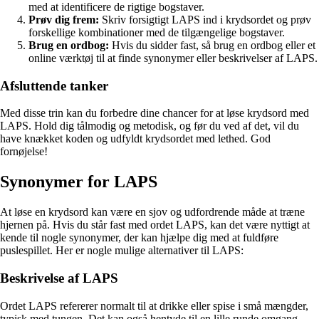
med at identificere de rigtige bogstaver.
Prøv dig frem:
Skriv forsigtigt LAPS ind i krydsordet og prøv
forskellige kombinationer med de tilgængelige bogstaver.
Brug en ordbog:
Hvis du sidder fast, så brug en ordbog eller et
online værktøj til at finde synonymer eller beskrivelser af LAPS.
Afsluttende tanker
Med disse trin kan du forbedre dine chancer for at løse krydsord med
LAPS. Hold dig tålmodig og metodisk, og før du ved af det, vil du
have knækket koden og udfyldt krydsordet med lethed. God
fornøjelse!
Synonymer for LAPS
At løse en krydsord kan være en sjov og udfordrende måde at træne
hjernen på. Hvis du står fast med ordet LAPS, kan det være nyttigt at
kende til nogle synonymer, der kan hjælpe dig med at fuldføre
puslespillet. Her er nogle mulige alternativer til LAPS:
Beskrivelse af LAPS
Ordet LAPS refererer normalt til at drikke eller spise i små mængder,
typisk med tungen. Det kan også hentyde til en lille runde omgang,