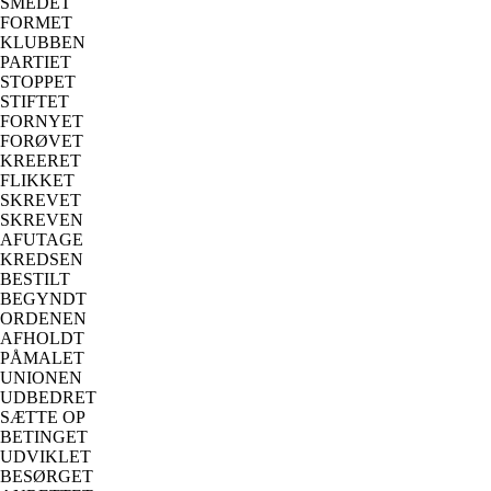
SMEDET
FORMET
KLUBBEN
PARTIET
STOPPET
STIFTET
FORNYET
FORØVET
KREERET
FLIKKET
SKREVET
SKREVEN
AFUTAGE
KREDSEN
BESTILT
BEGYNDT
ORDENEN
AFHOLDT
PÅMALET
UNIONEN
UDBEDRET
SÆTTE OP
BETINGET
UDVIKLET
BESØRGET