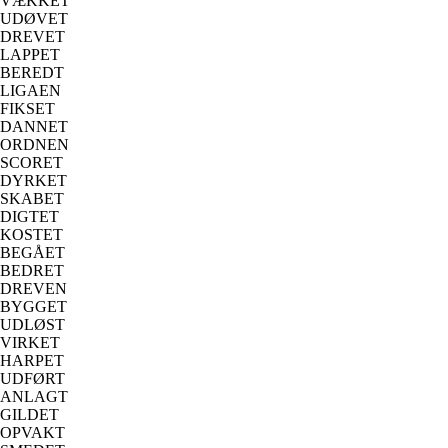
VÆKKET
UDØVET
DREVET
LAPPET
BEREDT
LIGAEN
FIKSET
DANNET
ORDNEN
SCORET
DYRKET
SKABET
DIGTET
KOSTET
BEGÅET
BEDRET
DREVEN
BYGGET
UDLØST
VIRKET
HARPET
UDFØRT
ANLAGT
GILDET
OPVAKT