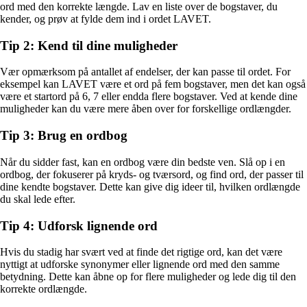
ord med den korrekte længde. Lav en liste over de bogstaver, du
kender, og prøv at fylde dem ind i ordet LAVET.
Tip 2: Kend til dine muligheder
Vær opmærksom på antallet af endelser, der kan passe til ordet. For
eksempel kan LAVET være et ord på fem bogstaver, men det kan også
være et startord på 6, 7 eller endda flere bogstaver. Ved at kende dine
muligheder kan du være mere åben over for forskellige ordlængder.
Tip 3: Brug en ordbog
Når du sidder fast, kan en ordbog være din bedste ven. Slå op i en
ordbog, der fokuserer på kryds- og tværsord, og find ord, der passer til
dine kendte bogstaver. Dette kan give dig ideer til, hvilken ordlængde
du skal lede efter.
Tip 4: Udforsk lignende ord
Hvis du stadig har svært ved at finde det rigtige ord, kan det være
nyttigt at udforske synonymer eller lignende ord med den samme
betydning. Dette kan åbne op for flere muligheder og lede dig til den
korrekte ordlængde.