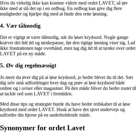
Hvis du virkelig ikke kan komme videre med ordet LAVET, så tøv
ikke med at slå det op i en ordbog. En ordbog kan give dig flere
muligheder og hjælpe dig med at finde den rette løsning.
4. Vær tålmodig
Det er vigtigt at være tålmodig, når du løser krydsord. Nogle gange
kræver det lidt tid og tænkepause, før den rigtige løsning viser sig. Lad
ikke frustrationen tage overhånd, men tag dig tid til at tænke over ordet
LAVET på en ny måde.
5. Øv dig regelmæssigt
Jo mere du øver dig på at løse krydsord, jo bedre bliver du til det. Sæt
dig selv små udfordringer hver dag og prøv at løse krydsord både
online og i aviser eller magasiner. På den måde bliver du bedre rustet til
at tackle ord som LAVET i fremtiden.
Med disse tips og strategier burde du have bedre redskaber til at løse
krydsord med ordet LAVET. Husk at have det sjovt undervejs og
udfordre din hjerne på en underholdende måde.
Synonymer for ordet Lavet