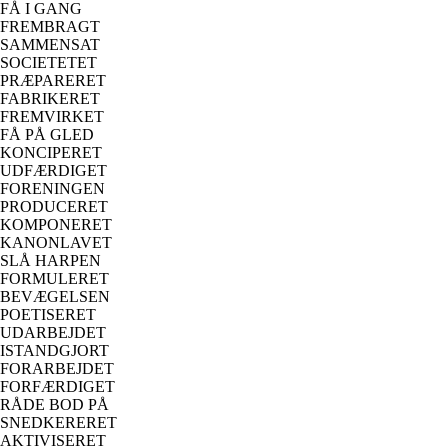
FÅ I GANG
FREMBRAGT
SAMMENSAT
SOCIETETET
PRÆPARERET
FABRIKERET
FREMVIRKET
FÅ PÅ GLED
KONCIPERET
UDFÆRDIGET
FORENINGEN
PRODUCERET
KOMPONERET
KANONLAVET
SLÅ HARPEN
FORMULERET
BEVÆGELSEN
POETISERET
UDARBEJDET
ISTANDGJORT
FORARBEJDET
FORFÆRDIGET
RÅDE BOD PÅ
SNEDKERERET
AKTIVISERET