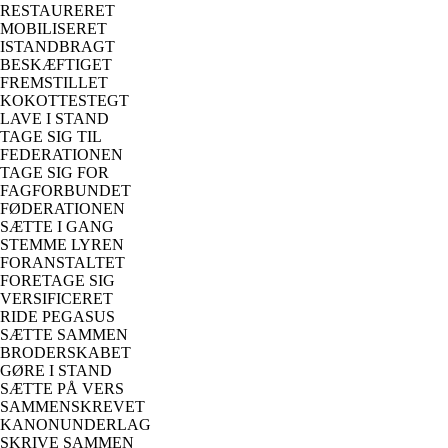
RESTAURERET
MOBILISERET
ISTANDBRAGT
BESKÆFTIGET
FREMSTILLET
KOKOTTESTEGT
LAVE I STAND
TAGE SIG TIL
FEDERATIONEN
TAGE SIG FOR
FAGFORBUNDET
FØDERATIONEN
SÆTTE I GANG
STEMME LYREN
FORANSTALTET
FORETAGE SIG
VERSIFICERET
RIDE PEGASUS
SÆTTE SAMMEN
BRODERSKABET
GØRE I STAND
SÆTTE PÅ VERS
SAMMENSKREVET
KANONUNDERLAG
SKRIVE SAMMEN